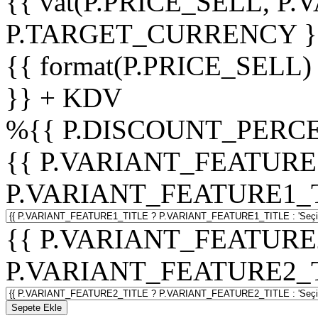
{{ vat(P.PRICE_SELL, P.V
P.TARGET_CURRENCY }
{{ format(P.PRICE_SELL)
}} + KDV
%
{{ P.DISCOUNT_PERCE
{{ P.VARIANT_FEATURE
P.VARIANT_FEATURE1_TITL
{{ P.VARIANT_FEATURE
P.VARIANT_FEATURE2_TITL
Sepete Ekle