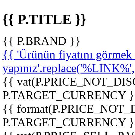
{{ P.TITLE }}
{{ P.BRAND }}
{{ 'Ürünün fiyatını görme
yapınız'.replace('%LINK%', '
{{ vat(P.PRICE_NOT_DIS
P.TARGET_CURRENCY }
{{ format(P.PRICE_NOT
P.TARGET_CURRENCY }