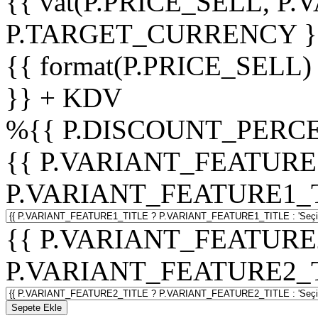
{{ vat(P.PRICE_SELL, P.V
P.TARGET_CURRENCY }
{{ format(P.PRICE_SELL)
}} + KDV
%
{{ P.DISCOUNT_PERCE
{{ P.VARIANT_FEATURE
P.VARIANT_FEATURE1_TITL
{{ P.VARIANT_FEATURE
P.VARIANT_FEATURE2_TITL
Sepete Ekle