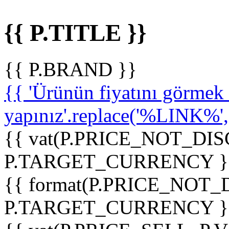
{{ P.TITLE }}
{{ P.BRAND }}
{{ 'Ürünün fiyatını görme
yapınız'.replace('%LINK%', '
{{ vat(P.PRICE_NOT_DIS
P.TARGET_CURRENCY }
{{ format(P.PRICE_NOT
P.TARGET_CURRENCY }