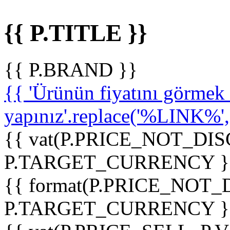
{{ P.TITLE }}
{{ P.BRAND }}
{{ 'Ürünün fiyatını görme
yapınız'.replace('%LINK%', '
{{ vat(P.PRICE_NOT_DIS
P.TARGET_CURRENCY }
{{ format(P.PRICE_NOT
P.TARGET_CURRENCY }