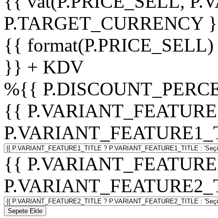
{{ vat(P.PRICE_SELL, P.V
P.TARGET_CURRENCY }
{{ format(P.PRICE_SELL)
}} + KDV
%
{{ P.DISCOUNT_PERCE
{{ P.VARIANT_FEATURE
P.VARIANT_FEATURE1_TITL
{{ P.VARIANT_FEATURE
P.VARIANT_FEATURE2_TITL
Sepete Ekle