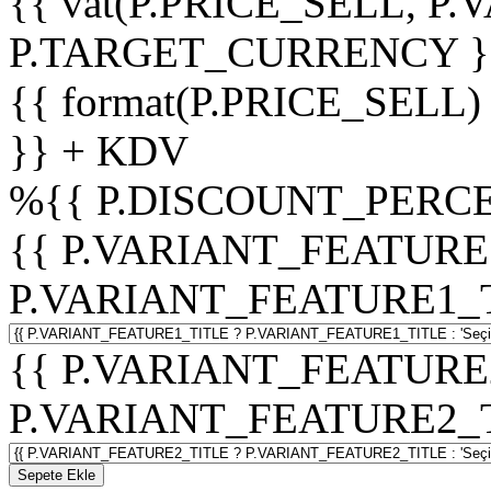
{{ vat(P.PRICE_SELL, P.V
P.TARGET_CURRENCY }
{{ format(P.PRICE_SELL)
}} + KDV
%
{{ P.DISCOUNT_PERCE
{{ P.VARIANT_FEATURE
P.VARIANT_FEATURE1_TITL
{{ P.VARIANT_FEATURE
P.VARIANT_FEATURE2_TITL
Sepete Ekle