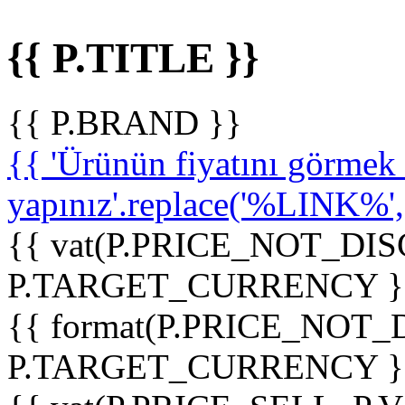
{{ P.TITLE }}
{{ P.BRAND }}
{{ 'Ürünün fiyatını görme
yapınız'.replace('%LINK%', '
{{ vat(P.PRICE_NOT_DIS
P.TARGET_CURRENCY }
{{ format(P.PRICE_NOT
P.TARGET_CURRENCY }