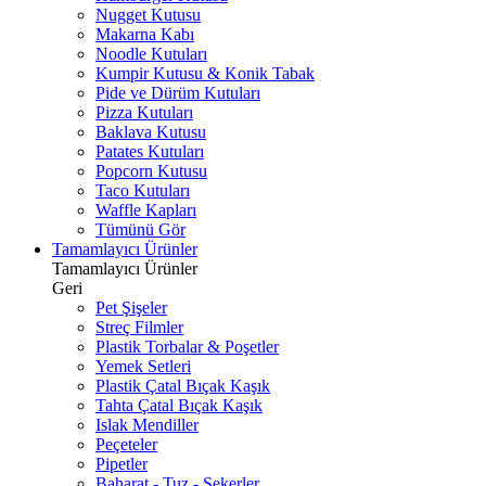
Nugget Kutusu
Makarna Kabı
Noodle Kutuları
Kumpir Kutusu & Konik Tabak
Pide ve Dürüm Kutuları
Pizza Kutuları
Baklava Kutusu
Patates Kutuları
Popcorn Kutusu
Taco Kutuları
Waffle Kapları
Tümünü Gör
Tamamlayıcı Ürünler
Tamamlayıcı Ürünler
Geri
Pet Şişeler
Streç Filmler
Plastik Torbalar & Poşetler
Yemek Setleri
Plastik Çatal Bıçak Kaşık
Tahta Çatal Bıçak Kaşık
Islak Mendiller
Peçeteler
Pipetler
Baharat - Tuz - Şekerler