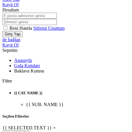
Kayıt Ol
Hesabım
Beni Hatırla
Şifremi Unuttum
Giriş Yap
ile bağlan
Kayıt Ol
Sepetim
Anasayfa
Gıda Kutuları
Baklava Kutusu
Filtre
{{ CAT. NAME }}
{{ SUB. NAME }}
Seçilen Filtreler
{{ SELECTED.TEXT }} ×