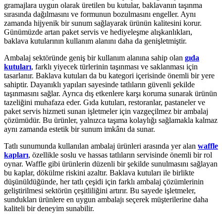
gramajlara uygun olarak üretilen bu kutular, baklavanın taşınma
sırasında dağılmasını ve formunun bozulmasını engeller. Aynı
zamanda hijyenik bir sunum sağlayarak ürünün kalitesini korur.
Günümüzde artan paket servis ve hediyeleşme alışkanlıkları,
baklava kutularının kullanım alanını daha da genişletmiştir.
Ambalaj sektöründe geniş bir kullanım alanına sahip olan
gıda
kutuları
, farklı yiyecek türlerinin taşınması ve saklanması için
tasarlanır. Baklava kutuları da bu kategori içerisinde önemli bir yere
sahiptir. Dayanıklı yapıları sayesinde tatlıların güvenli şekilde
taşınmasını sağlar. Ayrıca dış etkenlere karşı koruma sunarak ürünün
tazeliğini muhafaza eder. Gıda kutuları, restoranlar, pastaneler ve
paket servis hizmeti sunan işletmeler için vazgeçilmez bir ambalaj
çözümüdür. Bu ürünler, yalnızca taşıma kolaylığı sağlamakla kalmaz
aynı zamanda estetik bir sunum imkânı da sunar.
Tatlı sunumunda kullanılan ambalaj ürünleri arasında yer alan
waffle
kapları
, özellikle soslu ve hassas tatlıların servisinde önemli bir rol
oynar. Waffle gibi ürünlerin düzenli bir şekilde sunulmasını sağlayan
bu kaplar, dökülme riskini azaltır. Baklava kutuları ile birlikte
düşünüldüğünde, her tatlı çeşidi için farklı ambalaj çözümlerinin
geliştirilmesi sektörün çeşitliliğini artırır. Bu sayede işletmeler,
sundukları ürünlere en uygun ambalajı seçerek müşterilerine daha
kaliteli bir deneyim sunabilir.