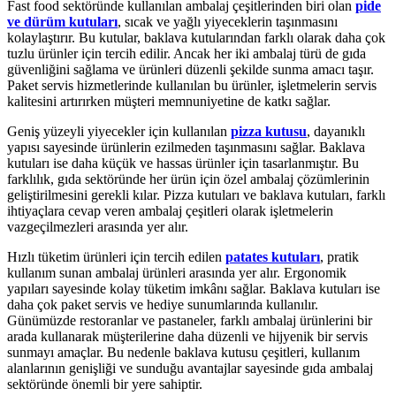
Fast food sektöründe kullanılan ambalaj çeşitlerinden biri olan
pide
ve dürüm kutuları
, sıcak ve yağlı yiyeceklerin taşınmasını
kolaylaştırır. Bu kutular, baklava kutularından farklı olarak daha çok
tuzlu ürünler için tercih edilir. Ancak her iki ambalaj türü de gıda
güvenliğini sağlama ve ürünleri düzenli şekilde sunma amacı taşır.
Paket servis hizmetlerinde kullanılan bu ürünler, işletmelerin servis
kalitesini artırırken müşteri memnuniyetine de katkı sağlar.
Geniş yüzeyli yiyecekler için kullanılan
pizza kutusu
, dayanıklı
yapısı sayesinde ürünlerin ezilmeden taşınmasını sağlar. Baklava
kutuları ise daha küçük ve hassas ürünler için tasarlanmıştır. Bu
farklılık, gıda sektöründe her ürün için özel ambalaj çözümlerinin
geliştirilmesini gerekli kılar. Pizza kutuları ve baklava kutuları, farklı
ihtiyaçlara cevap veren ambalaj çeşitleri olarak işletmelerin
vazgeçilmezleri arasında yer alır.
Hızlı tüketim ürünleri için tercih edilen
patates kutuları
, pratik
kullanım sunan ambalaj ürünleri arasında yer alır. Ergonomik
yapıları sayesinde kolay tüketim imkânı sağlar. Baklava kutuları ise
daha çok paket servis ve hediye sunumlarında kullanılır.
Günümüzde restoranlar ve pastaneler, farklı ambalaj ürünlerini bir
arada kullanarak müşterilerine daha düzenli ve hijyenik bir servis
sunmayı amaçlar. Bu nedenle baklava kutusu çeşitleri, kullanım
alanlarının genişliği ve sunduğu avantajlar sayesinde gıda ambalaj
sektöründe önemli bir yere sahiptir.