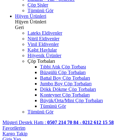
Çöp Şişler
Tümünü Gör
Hijyen Ürünleri
Hijyen Ürünleri
Geri
Lateks Eldivenler
Nitril Eldivenler
Vinil Eldivenler
Kağıt Havlular
Hijyenik Ürünler
Çöp Torbaları
Tıbbi Atık Çöp Torbası
Büzgülü Çöp Torbaları
Battal Boy Çöp Torbaları
Jumbo Boy Çöp Torbaları
Dökk Dökme Çöp Torbaları
Konteyner Çöp Torbaları
Büyük/Orta/Mini Çöp Torbaları
Tümünü Gör
Tümünü Gör
Müşteri Destek Hattı :
0507 214 70 84 - 0212 612 15 58
Favorilerim
Kargo Takip
Giriş Yap