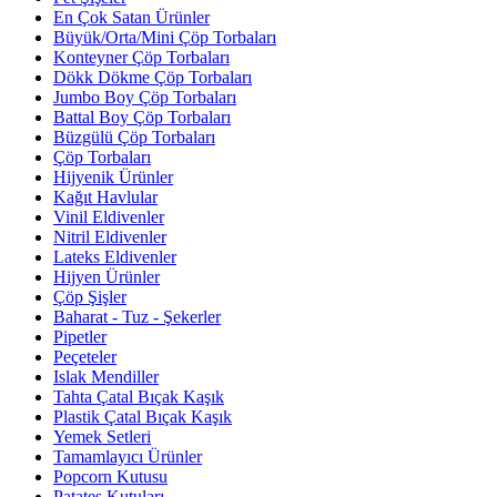
En Çok Satan Ürünler
Büyük/Orta/Mini Çöp Torbaları
Konteyner Çöp Torbaları
Dökk Dökme Çöp Torbaları
Jumbo Boy Çöp Torbaları
Battal Boy Çöp Torbaları
Büzgülü Çöp Torbaları
Çöp Torbaları
Hijyenik Ürünler
Kağıt Havlular
Vinil Eldivenler
Nitril Eldivenler
Lateks Eldivenler
Hijyen Ürünler
Çöp Şişler
Baharat - Tuz - Şekerler
Pipetler
Peçeteler
Islak Mendiller
Tahta Çatal Bıçak Kaşık
Plastik Çatal Bıçak Kaşık
Yemek Setleri
Tamamlayıcı Ürünler
Popcorn Kutusu
Patates Kutuları