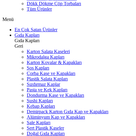
Dökk Dökme Çöp Torbaları
Tüm Ürünler
Menü
En Çok Satan Ürünler
Gıda Kapları
Gıda Kapları
Geri
Karton Salata Kaseleri
Mikrodalga Kapları
Karton Kovalar & Kapakları
Sos Kapları
Çorba Kase ve Kapakları
Plastik Salata Kapları
Sızdırmaz Kaplar
Pasta ve Kek Kapları
Dondurma Kase ve Kapakları
Sushi Kapları
Kebap Kapları
Demirpack Karton Gıda Kap ve Kapakları
Alüminyum Kap ve Kapakları
Şale Kapları
Sert Plastik Kaseler
Doğal Gıda Kapları