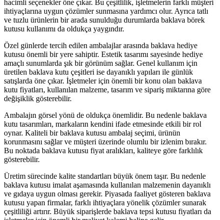
hacimli seçenekler öne çıkar. Bu çeşitlilik, işletmelerin farklı müşteri
ihtiyaçlarına uygun çözümler sunmasına yardımcı olur. Ayrıca tatlı
ve tuzlu ürünlerin bir arada sunulduğu durumlarda
baklava börek
kutusu
kullanımı da oldukça yaygındır.
Özel günlerde tercih edilen ambalajlar arasında
baklava hediye
kutusu
önemli bir yere sahiptir. Estetik tasarımı sayesinde hediye
amaçlı sunumlarda şık bir görünüm sağlar. Genel kullanım için
üretilen
baklava kutu
çeşitleri ise dayanıklı yapıları ile günlük
satışlarda öne çıkar. İşletmeler için önemli bir konu olan
baklava
kutu fiyatları
, kullanılan malzeme, tasarım ve sipariş miktarına göre
değişiklik gösterebilir.
Ambalajın görsel yönü de oldukça önemlidir. Bu nedenle
baklava
kutu tasarımları
, markaların kendini ifade etmesinde etkili bir rol
oynar. Kaliteli bir
baklava kutusu ambalaj
seçimi, ürünün
korunmasını sağlar ve müşteri üzerinde olumlu bir izlenim bırakır.
Bu noktada
baklava kutusu fiyat
aralıkları, kaliteye göre farklılık
gösterebilir.
Üretim sürecinde kalite standartları büyük önem taşır. Bu nedenle
baklava kutusu imalat
aşamasında kullanılan malzemenin dayanıklı
ve gıdaya uygun olması gerekir. Piyasada faaliyet gösteren
baklava
kutusu yapan firmalar
, farklı ihtiyaçlara yönelik çözümler sunarak
çeşitliliği artırır. Büyük siparişlerde
baklava tepsi kutusu fiyatları
da