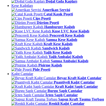
Doğal Gıda Kapları
Kese Kağıtları
Amerikan Servisi
Çatal Kaşık Poşeti
Cips Poşeti
Dürüm Poşeti
Hamburger Kağıdı
Kuşe LVC Kese Kağıdı
Pencereli Kese Kağıdı
Şamua Kese Kağıdı
Kraft Kese Kağıdı
Sandwich Kağıdı
Yağlı Kese Kağıdı
Yağlı Ambalaj Kağıdı
Şamua Ambalaj Kağıdı
Pişirme Kağıdı
Pide Poşeti
Kağıt Çantalar
Beyaz Kraft Kağıt Çantalar
Puantiyeli Kağıt Çantalar
Kraft Kağıt Saplı Çantalar
Burgu Saplı Çantalar
İçten Saplı Çantalar
Sapsız Kraft Taşıma Torbası
Renkli Kağıt Çantalar