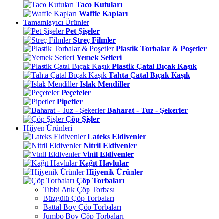
Taco Kutuları
Waffle Kapları
Tamamlayıcı Ürünler
Pet Şişeler
Streç Filmler
Plastik Torbalar & Poşetler
Yemek Setleri
Plastik Çatal Bıçak Kaşık
Tahta Çatal Bıçak Kaşık
Islak Mendiller
Peçeteler
Pipetler
Baharat - Tuz - Şekerler
Çöp Şişler
Hijyen Ürünleri
Lateks Eldivenler
Nitril Eldivenler
Vinil Eldivenler
Kağıt Havlular
Hijyenik Ürünler
Çöp Torbaları
Tıbbi Atık Çöp Torbası
Büzgülü Çöp Torbaları
Battal Boy Çöp Torbaları
Jumbo Boy Çöp Torbaları