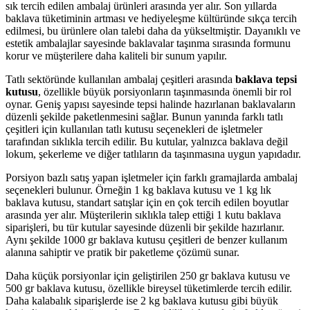
sık tercih edilen ambalaj ürünleri arasında yer alır. Son yıllarda
baklava tüketiminin artması ve hediyeleşme kültüründe sıkça tercih
edilmesi, bu ürünlere olan talebi daha da yükseltmiştir. Dayanıklı ve
estetik ambalajlar sayesinde baklavalar taşınma sırasında formunu
korur ve müşterilere daha kaliteli bir sunum yapılır.
Tatlı sektöründe kullanılan ambalaj çeşitleri arasında
baklava tepsi
kutusu
, özellikle büyük porsiyonların taşınmasında önemli bir rol
oynar. Geniş yapısı sayesinde tepsi halinde hazırlanan baklavaların
düzenli şekilde paketlenmesini sağlar. Bunun yanında farklı tatlı
çeşitleri için kullanılan
tatlı kutusu
seçenekleri de işletmeler
tarafından sıklıkla tercih edilir. Bu kutular, yalnızca baklava değil
lokum, şekerleme ve diğer tatlıların da taşınmasına uygun yapıdadır.
Porsiyon bazlı satış yapan işletmeler için farklı gramajlarda ambalaj
seçenekleri bulunur. Örneğin
1 kg baklava kutusu
ve
1 kg lık
baklava kutusu
, standart satışlar için en çok tercih edilen boyutlar
arasında yer alır. Müşterilerin sıklıkla talep ettiği
1 kutu baklava
siparişleri, bu tür kutular sayesinde düzenli bir şekilde hazırlanır.
Aynı şekilde
1000 gr baklava kutusu
çeşitleri de benzer kullanım
alanına sahiptir ve pratik bir paketleme çözümü sunar.
Daha küçük porsiyonlar için geliştirilen
250 gr baklava kutusu
ve
500 gr baklava kutusu
, özellikle bireysel tüketimlerde tercih edilir.
Daha kalabalık siparişlerde ise
2 kg baklava kutusu
gibi büyük