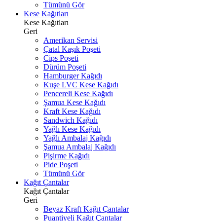
Tümünü Gör
Kese Kağıtları
Kese Kağıtları
Geri
Amerikan Servisi
Çatal Kaşık Poşeti
Cips Poşeti
Dürüm Poşeti
Hamburger Kağıdı
Kuşe LVC Kese Kağıdı
Pencereli Kese Kağıdı
Şamua Kese Kağıdı
Kraft Kese Kağıdı
Sandwich Kağıdı
Yağlı Kese Kağıdı
Yağlı Ambalaj Kağıdı
Şamua Ambalaj Kağıdı
Pişirme Kağıdı
Pide Poşeti
Tümünü Gör
Kağıt Çantalar
Kağıt Çantalar
Geri
Beyaz Kraft Kağıt Çantalar
Puantiyeli Kağıt Çantalar