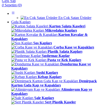
Giriş Yap
0
Sepetim (
0
)
En Çok Satan Ürünler
Gıda Kapları
Karton Salata Kaseleri
Mikrodalga Kapları
Karton Kovalar &
Kapakları
Sos Kapları
Çorba Kase ve Kapakları
Plastik Salata Kapları
Sızdırmaz Kaplar
Pasta ve Kek Kapları
Dondurma Kase ve
Kapakları
Sushi Kapları
Kebap Kapları
Demirpack
Karton Gıda Kap ve Kapakları
Alüminyum Kap ve
Kapakları
Şale Kapları
Sert Plastik Kaseler