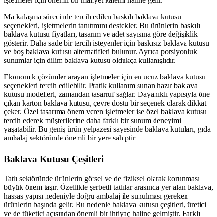
işletmeler için önemli bir maliyet kalemi haline gelir.
Markalaşma sürecinde tercih edilen
baskılı baklava kutusu
seçenekleri, işletmelerin tanıtımını destekler. Bu ürünlerin
baskılı
baklava kutusu fiyatları
, tasarım ve adet sayısına göre değişiklik
gösterir. Daha sade bir tercih isteyenler için
baskısız baklava kutusu
ve
boş baklava kutusu
alternatifleri bulunur. Ayrıca porsiyonluk
sunumlar için
dilim baklava kutusu
oldukça kullanışlıdır.
Ekonomik çözümler arayan işletmeler için
en ucuz baklava kutusu
seçenekleri tercih edilebilir. Pratik kullanım sunan
hazır baklava
kutusu
modelleri, zamandan tasarruf sağlar. Dayanıklı yapısıyla öne
çıkan
karton baklava kutusu
, çevre dostu bir seçenek olarak dikkat
çeker. Özel tasarıma önem veren işletmeler ise
özel baklava kutusu
tercih ederek müşterilerine daha farklı bir sunum deneyimi
yaşatabilir. Bu geniş ürün yelpazesi sayesinde baklava kutuları, gıda
ambalaj sektöründe önemli bir yere sahiptir.
Baklava Kutusu Çeşitleri
Tatlı sektöründe ürünlerin görsel ve de fiziksel olarak korunması
büyük önem taşır. Özellikle şerbetli tatlılar arasında yer alan baklava,
hassas yapısı nedeniyle doğru ambalaj ile sunulması gereken
ürünlerin başında gelir. Bu nedenle baklava kutusu çeşitleri, üretici
ve de tüketici açısından önemli bir ihtiyaç haline gelmiştir. Farklı