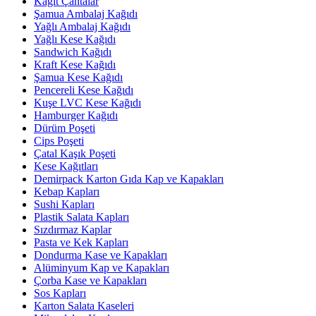
Kağıt Çantalar
Şamua Ambalaj Kağıdı
Yağlı Ambalaj Kağıdı
Yağlı Kese Kağıdı
Sandwich Kağıdı
Kraft Kese Kağıdı
Şamua Kese Kağıdı
Pencereli Kese Kağıdı
Kuşe LVC Kese Kağıdı
Hamburger Kağıdı
Dürüm Poşeti
Cips Poşeti
Çatal Kaşık Poşeti
Kese Kağıtları
Demirpack Karton Gıda Kap ve Kapakları
Kebap Kapları
Sushi Kapları
Plastik Salata Kapları
Sızdırmaz Kaplar
Pasta ve Kek Kapları
Dondurma Kase ve Kapakları
Alüminyum Kap ve Kapakları
Çorba Kase ve Kapakları
Sos Kapları
Karton Salata Kaseleri