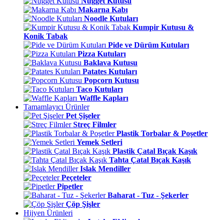
Nugget Kutusu
Makarna Kabı
Noodle Kutuları
Kumpir Kutusu &
Konik Tabak
Pide ve Dürüm Kutuları
Pizza Kutuları
Baklava Kutusu
Patates Kutuları
Popcorn Kutusu
Taco Kutuları
Waffle Kapları
Tamamlayıcı Ürünler
Pet Şişeler
Streç Filmler
Plastik Torbalar & Poşetler
Yemek Setleri
Plastik Çatal Bıçak Kaşık
Tahta Çatal Bıçak Kaşık
Islak Mendiller
Peçeteler
Pipetler
Baharat - Tuz - Şekerler
Çöp Şişler
Hijyen Ürünleri