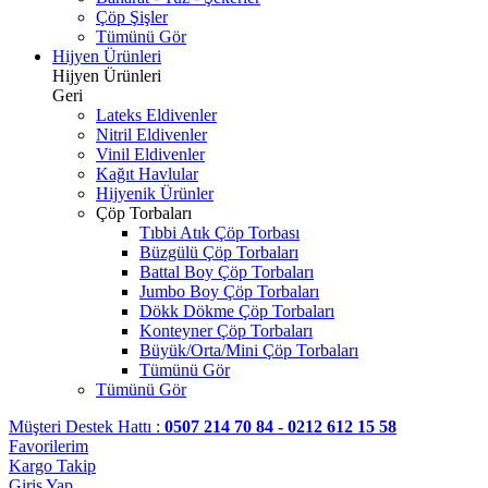
Çöp Şişler
Tümünü Gör
Hijyen Ürünleri
Hijyen Ürünleri
Geri
Lateks Eldivenler
Nitril Eldivenler
Vinil Eldivenler
Kağıt Havlular
Hijyenik Ürünler
Çöp Torbaları
Tıbbi Atık Çöp Torbası
Büzgülü Çöp Torbaları
Battal Boy Çöp Torbaları
Jumbo Boy Çöp Torbaları
Dökk Dökme Çöp Torbaları
Konteyner Çöp Torbaları
Büyük/Orta/Mini Çöp Torbaları
Tümünü Gör
Tümünü Gör
Müşteri Destek Hattı :
0507 214 70 84 - 0212 612 15 58
Favorilerim
Kargo Takip
Giriş Yap