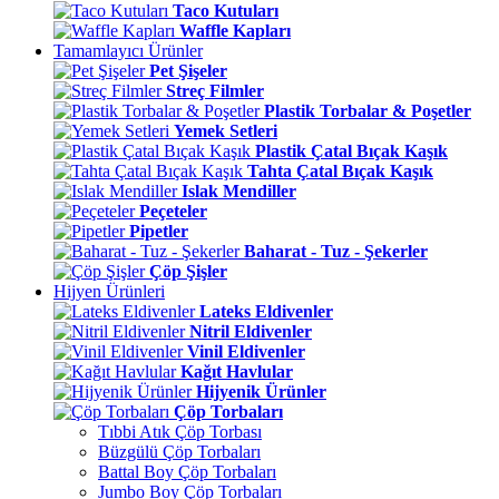
Taco Kutuları
Waffle Kapları
Tamamlayıcı Ürünler
Pet Şişeler
Streç Filmler
Plastik Torbalar & Poşetler
Yemek Setleri
Plastik Çatal Bıçak Kaşık
Tahta Çatal Bıçak Kaşık
Islak Mendiller
Peçeteler
Pipetler
Baharat - Tuz - Şekerler
Çöp Şişler
Hijyen Ürünleri
Lateks Eldivenler
Nitril Eldivenler
Vinil Eldivenler
Kağıt Havlular
Hijyenik Ürünler
Çöp Torbaları
Tıbbi Atık Çöp Torbası
Büzgülü Çöp Torbaları
Battal Boy Çöp Torbaları
Jumbo Boy Çöp Torbaları