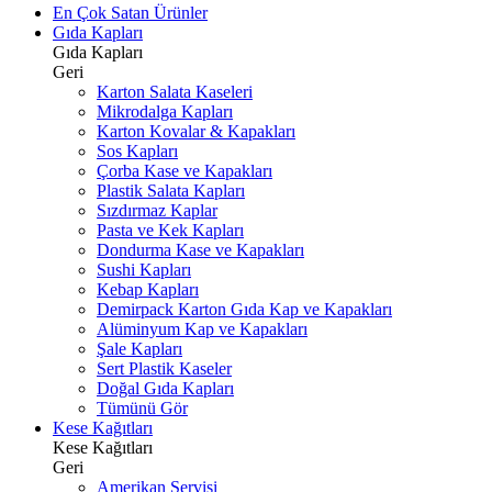
En Çok Satan Ürünler
Gıda Kapları
Gıda Kapları
Geri
Karton Salata Kaseleri
Mikrodalga Kapları
Karton Kovalar & Kapakları
Sos Kapları
Çorba Kase ve Kapakları
Plastik Salata Kapları
Sızdırmaz Kaplar
Pasta ve Kek Kapları
Dondurma Kase ve Kapakları
Sushi Kapları
Kebap Kapları
Demirpack Karton Gıda Kap ve Kapakları
Alüminyum Kap ve Kapakları
Şale Kapları
Sert Plastik Kaseler
Doğal Gıda Kapları
Tümünü Gör
Kese Kağıtları
Kese Kağıtları
Geri
Amerikan Servisi