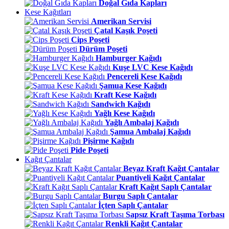
Doğal Gıda Kapları
Kese Kağıtları
Amerikan Servisi
Çatal Kaşık Poşeti
Cips Poşeti
Dürüm Poşeti
Hamburger Kağıdı
Kuşe LVC Kese Kağıdı
Pencereli Kese Kağıdı
Şamua Kese Kağıdı
Kraft Kese Kağıdı
Sandwich Kağıdı
Yağlı Kese Kağıdı
Yağlı Ambalaj Kağıdı
Şamua Ambalaj Kağıdı
Pişirme Kağıdı
Pide Poşeti
Kağıt Çantalar
Beyaz Kraft Kağıt Çantalar
Puantiyeli Kağıt Çantalar
Kraft Kağıt Saplı Çantalar
Burgu Saplı Çantalar
İçten Saplı Çantalar
Sapsız Kraft Taşıma Torbası
Renkli Kağıt Çantalar