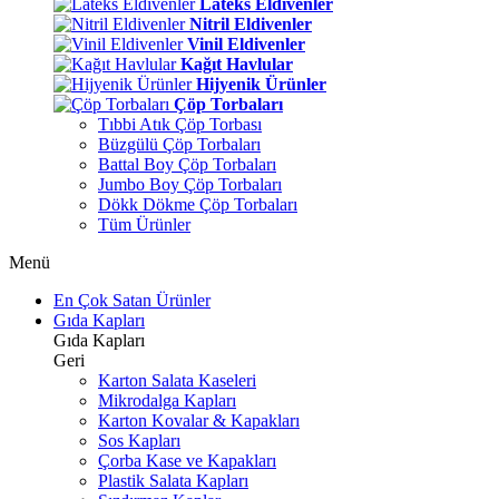
Lateks Eldivenler
Nitril Eldivenler
Vinil Eldivenler
Kağıt Havlular
Hijyenik Ürünler
Çöp Torbaları
Tıbbi Atık Çöp Torbası
Büzgülü Çöp Torbaları
Battal Boy Çöp Torbaları
Jumbo Boy Çöp Torbaları
Dökk Dökme Çöp Torbaları
Tüm Ürünler
Menü
En Çok Satan Ürünler
Gıda Kapları
Gıda Kapları
Geri
Karton Salata Kaseleri
Mikrodalga Kapları
Karton Kovalar & Kapakları
Sos Kapları
Çorba Kase ve Kapakları
Plastik Salata Kapları