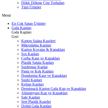
Dökk Dökme Çöp Torbaları
Tüm Ürünler
Menü
En Çok Satan Ürünler
Gıda Kapları
Gıda Kapları
Geri
Karton Salata Kaseleri
Mikrodalga Kapları
Karton Kovalar & Kapakları
Sos Kapları
Çorba Kase ve Kapakları
Plastik Salata Kapları
Sızdırmaz Kaplar
Pasta ve Kek Kapları
Dondurma Kase ve Kapakları
Sushi Kapları
Kebap Kapları
Demirpack Karton Gıda Kap ve Kapakları
Alüminyum Kap ve Kapakları
Şale Kapları
Sert Plastik Kaseler
Doğal Gıda Kapları