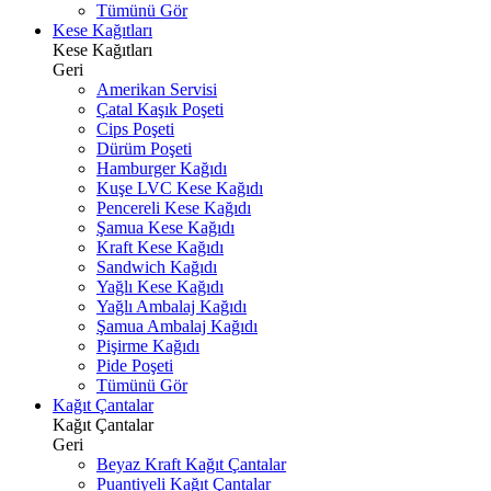
Tümünü Gör
Kese Kağıtları
Kese Kağıtları
Geri
Amerikan Servisi
Çatal Kaşık Poşeti
Cips Poşeti
Dürüm Poşeti
Hamburger Kağıdı
Kuşe LVC Kese Kağıdı
Pencereli Kese Kağıdı
Şamua Kese Kağıdı
Kraft Kese Kağıdı
Sandwich Kağıdı
Yağlı Kese Kağıdı
Yağlı Ambalaj Kağıdı
Şamua Ambalaj Kağıdı
Pişirme Kağıdı
Pide Poşeti
Tümünü Gör
Kağıt Çantalar
Kağıt Çantalar
Geri
Beyaz Kraft Kağıt Çantalar
Puantiyeli Kağıt Çantalar