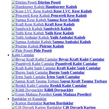
Dürüm Poşeti
Hamburger Kağıdı
Kuşe LVC Kese Kağıdı
Pencereli Kese Kağıdı
Şamua Kese Kağıdı
Kraft Kese Kağıdı
Sandwich Kağıdı
Yağlı Kese Kağıdı
Yağlı Ambalaj Kağıdı
Şamua Ambalaj Kağıdı
Pişirme Kağıdı
Pide Poşeti
Kağıt Çantalar
Beyaz Kraft Kağıt Çantalar
Puantiyeli Kağıt Çantalar
Kraft Kağıt Saplı Çantalar
Burgu Saplı Çantalar
İçten Saplı Çantalar
Sapsız Kraft Taşıma Torbası
Renkli Kağıt Çantalar
Kilitli Doypackler
Geniş Mağaza Poşetleri
Bardaklar ve Kapaklar
Karton Bardaklar
Çift Duvarlı Karton