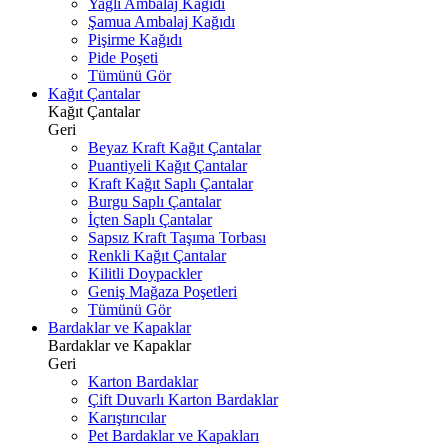
Yağlı Ambalaj Kağıdı
Şamua Ambalaj Kağıdı
Pişirme Kağıdı
Pide Poşeti
Tümünü Gör
Kağıt Çantalar
Kağıt Çantalar
Geri
Beyaz Kraft Kağıt Çantalar
Puantiyeli Kağıt Çantalar
Kraft Kağıt Saplı Çantalar
Burgu Saplı Çantalar
İçten Saplı Çantalar
Sapsız Kraft Taşıma Torbası
Renkli Kağıt Çantalar
Kilitli Doypackler
Geniş Mağaza Poşetleri
Tümünü Gör
Bardaklar ve Kapaklar
Bardaklar ve Kapaklar
Geri
Karton Bardaklar
Çift Duvarlı Karton Bardaklar
Karıştırıcılar
Pet Bardaklar ve Kapakları