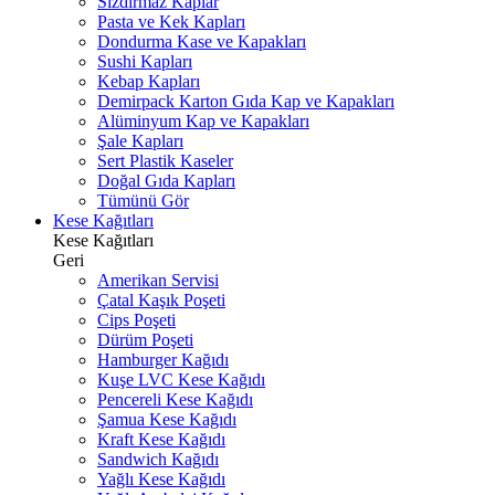
Sızdırmaz Kaplar
Pasta ve Kek Kapları
Dondurma Kase ve Kapakları
Sushi Kapları
Kebap Kapları
Demirpack Karton Gıda Kap ve Kapakları
Alüminyum Kap ve Kapakları
Şale Kapları
Sert Plastik Kaseler
Doğal Gıda Kapları
Tümünü Gör
Kese Kağıtları
Kese Kağıtları
Geri
Amerikan Servisi
Çatal Kaşık Poşeti
Cips Poşeti
Dürüm Poşeti
Hamburger Kağıdı
Kuşe LVC Kese Kağıdı
Pencereli Kese Kağıdı
Şamua Kese Kağıdı
Kraft Kese Kağıdı
Sandwich Kağıdı
Yağlı Kese Kağıdı