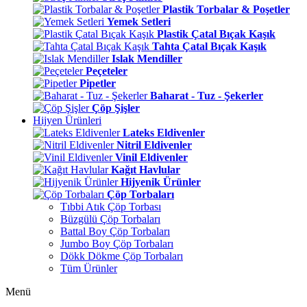
Plastik Torbalar & Poşetler
Yemek Setleri
Plastik Çatal Bıçak Kaşık
Tahta Çatal Bıçak Kaşık
Islak Mendiller
Peçeteler
Pipetler
Baharat - Tuz - Şekerler
Çöp Şişler
Hijyen Ürünleri
Lateks Eldivenler
Nitril Eldivenler
Vinil Eldivenler
Kağıt Havlular
Hijyenik Ürünler
Çöp Torbaları
Tıbbi Atık Çöp Torbası
Büzgülü Çöp Torbaları
Battal Boy Çöp Torbaları
Jumbo Boy Çöp Torbaları
Dökk Dökme Çöp Torbaları
Tüm Ürünler
Menü