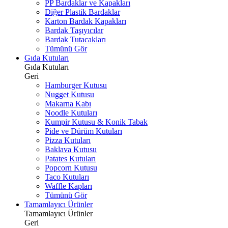
PP Bardaklar ve Kapakları
Diğer Plastik Bardaklar
Karton Bardak Kapakları
Bardak Taşıyıcılar
Bardak Tutacakları
Tümünü Gör
Gıda Kutuları
Gıda Kutuları
Geri
Hamburger Kutusu
Nugget Kutusu
Makarna Kabı
Noodle Kutuları
Kumpir Kutusu & Konik Tabak
Pide ve Dürüm Kutuları
Pizza Kutuları
Baklava Kutusu
Patates Kutuları
Popcorn Kutusu
Taco Kutuları
Waffle Kapları
Tümünü Gör
Tamamlayıcı Ürünler
Tamamlayıcı Ürünler
Geri