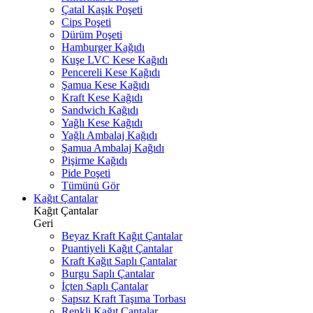
Çatal Kaşık Poşeti
Cips Poşeti
Dürüm Poşeti
Hamburger Kağıdı
Kuşe LVC Kese Kağıdı
Pencereli Kese Kağıdı
Şamua Kese Kağıdı
Kraft Kese Kağıdı
Sandwich Kağıdı
Yağlı Kese Kağıdı
Yağlı Ambalaj Kağıdı
Şamua Ambalaj Kağıdı
Pişirme Kağıdı
Pide Poşeti
Tümünü Gör
Kağıt Çantalar
Kağıt Çantalar
Geri
Beyaz Kraft Kağıt Çantalar
Puantiyeli Kağıt Çantalar
Kraft Kağıt Saplı Çantalar
Burgu Saplı Çantalar
İçten Saplı Çantalar
Sapsız Kraft Taşıma Torbası
Renkli Kağıt Çantalar