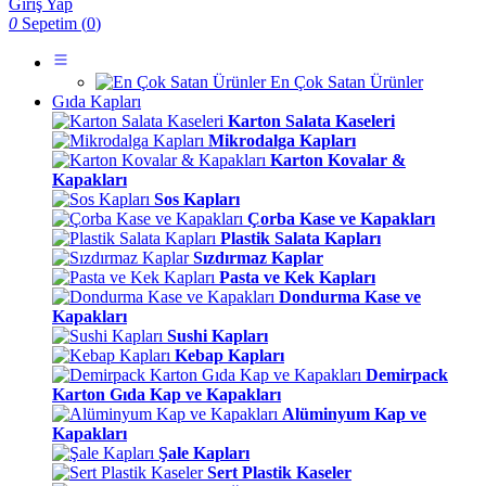
Giriş Yap
0
Sepetim (
0
)
En Çok Satan Ürünler
Gıda Kapları
Karton Salata Kaseleri
Mikrodalga Kapları
Karton Kovalar &
Kapakları
Sos Kapları
Çorba Kase ve Kapakları
Plastik Salata Kapları
Sızdırmaz Kaplar
Pasta ve Kek Kapları
Dondurma Kase ve
Kapakları
Sushi Kapları
Kebap Kapları
Demirpack
Karton Gıda Kap ve Kapakları
Alüminyum Kap ve
Kapakları
Şale Kapları
Sert Plastik Kaseler