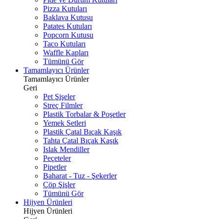
Pizza Kutuları
Baklava Kutusu
Patates Kutuları
Popcorn Kutusu
Taco Kutuları
Waffle Kapları
Tümünü Gör
Tamamlayıcı Ürünler
Tamamlayıcı Ürünler
Geri
Pet Şişeler
Streç Filmler
Plastik Torbalar & Poşetler
Yemek Setleri
Plastik Çatal Bıçak Kaşık
Tahta Çatal Bıçak Kaşık
Islak Mendiller
Peçeteler
Pipetler
Baharat - Tuz - Şekerler
Çöp Şişler
Tümünü Gör
Hijyen Ürünleri
Hijyen Ürünleri