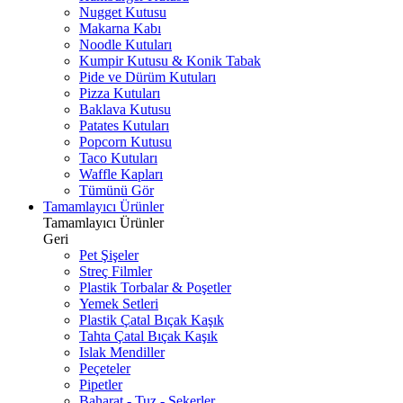
Nugget Kutusu
Makarna Kabı
Noodle Kutuları
Kumpir Kutusu & Konik Tabak
Pide ve Dürüm Kutuları
Pizza Kutuları
Baklava Kutusu
Patates Kutuları
Popcorn Kutusu
Taco Kutuları
Waffle Kapları
Tümünü Gör
Tamamlayıcı Ürünler
Tamamlayıcı Ürünler
Geri
Pet Şişeler
Streç Filmler
Plastik Torbalar & Poşetler
Yemek Setleri
Plastik Çatal Bıçak Kaşık
Tahta Çatal Bıçak Kaşık
Islak Mendiller
Peçeteler
Pipetler
Baharat - Tuz - Şekerler