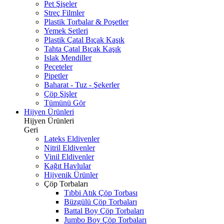
Pet Şişeler
Streç Filmler
Plastik Torbalar & Poşetler
Yemek Setleri
Plastik Çatal Bıçak Kaşık
Tahta Çatal Bıçak Kaşık
Islak Mendiller
Peçeteler
Pipetler
Baharat - Tuz - Şekerler
Çöp Şişler
Tümünü Gör
Hijyen Ürünleri
Hijyen Ürünleri
Geri
Lateks Eldivenler
Nitril Eldivenler
Vinil Eldivenler
Kağıt Havlular
Hijyenik Ürünler
Çöp Torbaları
Tıbbi Atık Çöp Torbası
Büzgülü Çöp Torbaları
Battal Boy Çöp Torbaları
Jumbo Boy Çöp Torbaları