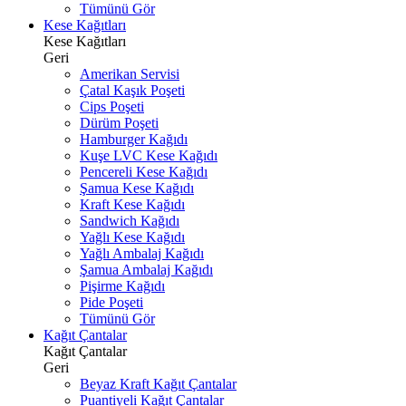
Tümünü Gör
Kese Kağıtları
Kese Kağıtları
Geri
Amerikan Servisi
Çatal Kaşık Poşeti
Cips Poşeti
Dürüm Poşeti
Hamburger Kağıdı
Kuşe LVC Kese Kağıdı
Pencereli Kese Kağıdı
Şamua Kese Kağıdı
Kraft Kese Kağıdı
Sandwich Kağıdı
Yağlı Kese Kağıdı
Yağlı Ambalaj Kağıdı
Şamua Ambalaj Kağıdı
Pişirme Kağıdı
Pide Poşeti
Tümünü Gör
Kağıt Çantalar
Kağıt Çantalar
Geri
Beyaz Kraft Kağıt Çantalar
Puantiyeli Kağıt Çantalar