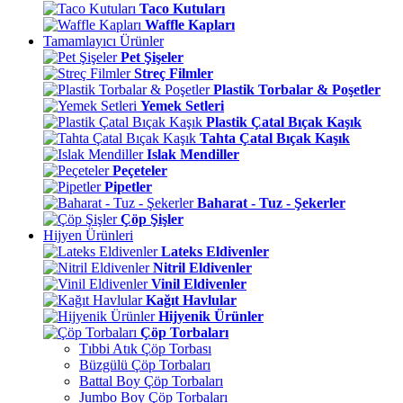
Taco Kutuları
Waffle Kapları
Tamamlayıcı Ürünler
Pet Şişeler
Streç Filmler
Plastik Torbalar & Poşetler
Yemek Setleri
Plastik Çatal Bıçak Kaşık
Tahta Çatal Bıçak Kaşık
Islak Mendiller
Peçeteler
Pipetler
Baharat - Tuz - Şekerler
Çöp Şişler
Hijyen Ürünleri
Lateks Eldivenler
Nitril Eldivenler
Vinil Eldivenler
Kağıt Havlular
Hijyenik Ürünler
Çöp Torbaları
Tıbbi Atık Çöp Torbası
Büzgülü Çöp Torbaları
Battal Boy Çöp Torbaları
Jumbo Boy Çöp Torbaları