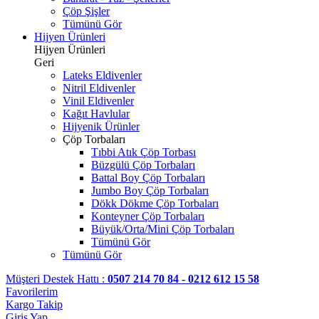
Çöp Şişler
Tümünü Gör
Hijyen Ürünleri
Hijyen Ürünleri
Geri
Lateks Eldivenler
Nitril Eldivenler
Vinil Eldivenler
Kağıt Havlular
Hijyenik Ürünler
Çöp Torbaları
Tıbbi Atık Çöp Torbası
Büzgülü Çöp Torbaları
Battal Boy Çöp Torbaları
Jumbo Boy Çöp Torbaları
Dökk Dökme Çöp Torbaları
Konteyner Çöp Torbaları
Büyük/Orta/Mini Çöp Torbaları
Tümünü Gör
Tümünü Gör
Müşteri Destek Hattı :
0507 214 70 84 - 0212 612 15 58
Favorilerim
Kargo Takip
Giriş Yap