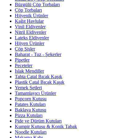
Büzgülü Çöp Torbaları
Çöp Torbaları
Hijyenik Ürünler
Kağıt Havlular
Vinil Eldivenler
Nitril Eldivenler
Lateks Eldivenler
Hijyen Ürünler
Çöp Şişler
Baharat - Tuz - Şekerler
Pipetler
Peçeteler
Islak Mendiller
Tahta Çatal Bıçak Kaşık
Plastik Çatal Bıçak Kaşık
Yemek Setleri
Tamamlayıcı Ürünler
Popcorn Kutusu
Patates Kutuları
Baklava Kutusu
Pizza Kutuları
Pide ve Dürüm Kutuları
Kumpir Kutusu & Konik Tabak
Noodle Kutuları
Makarna Kabı