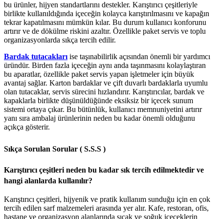
bu ürünler, hijyen standartlarını destekler. Karıştırıcı çeşitleriyle
birlikte kullanıldığında içeceğin kolayca karıştırılmasını ve kapağın
tekrar kapatılmasını mümkün kılar. Bu durum kullanıcı konforunu
artırır ve de dökülme riskini azaltır. Özellikle paket servis ve toplu
organizasyonlarda sıkça tercih edilir.
Bardak tutacakları
ise taşınabilirlik açısından önemli bir yardımcı
üründür. Birden fazla içeceğin aynı anda taşınmasını kolaylaştıran
bu aparatlar, özellikle paket servis yapan işletmeler için büyük
avantaj sağlar. Karton bardaklar ve çift duvarlı bardaklarla uyumlu
olan tutacaklar, servis sürecini hızlandırır. Karıştırıcılar, bardak ve
kapaklarla birlikte düşünüldüğünde eksiksiz bir içecek sunum
sistemi ortaya çıkar. Bu bütünlük, kullanıcı memnuniyetini artırır
yanı sıra ambalaj ürünlerinin neden bu kadar önemli olduğunu
açıkça gösterir.
Sıkça Sorulan Sorular ( S.S.S )
Karıştırıcı çeşitleri neden bu kadar sık tercih edilmektedir ve
hangi alanlarda kullanılır?
Karıştırıcı çeşitleri, hijyenik ve pratik kullanım sunduğu için en çok
tercih edilen sarf malzemeleri arasında yer alır. Kafe, restoran, ofis,
hastane ve organizasyon alanlarında sıcak ve soğuk içeceklerin