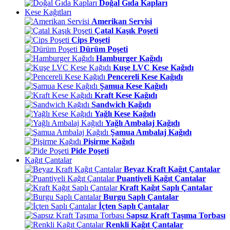
Doğal Gıda Kapları
Kese Kağıtları
Amerikan Servisi
Çatal Kaşık Poşeti
Cips Poşeti
Dürüm Poşeti
Hamburger Kağıdı
Kuşe LVC Kese Kağıdı
Pencereli Kese Kağıdı
Şamua Kese Kağıdı
Kraft Kese Kağıdı
Sandwich Kağıdı
Yağlı Kese Kağıdı
Yağlı Ambalaj Kağıdı
Şamua Ambalaj Kağıdı
Pişirme Kağıdı
Pide Poşeti
Kağıt Çantalar
Beyaz Kraft Kağıt Çantalar
Puantiyeli Kağıt Çantalar
Kraft Kağıt Saplı Çantalar
Burgu Saplı Çantalar
İçten Saplı Çantalar
Sapsız Kraft Taşıma Torbası
Renkli Kağıt Çantalar