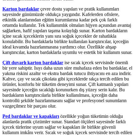
Karton bardaklar
çevre dostu yapıları ve pratik kullanımları
sayesinde günümüzde oldukça yaygındır. Kafelerden ofislere,
etkinlik alanlarından eğitim kurumlarına kadar pek çok farklı
ortamda kullanılır. Tek kullanımlık olmaları hijyen açısından avantaj
sağlarken, hafif yapıları taşıma kolaylığı sunar. Karton bardakların
içine sıcak içeceklerin yanı sıra soğuk içecekler de rahatlıkla
konulabilir. Bu bardaklarla birlikte kullanılan karıştırıcılar, içeceğin
ideal kıvamda hazırlanmasına yardımcı olur. Özellikle ahşap
karıştırıcılar, karton bardaklarla uyumlu ve estetik bir kullanım sunar.
Çift duvarlı karton bardaklar
ise sıcak içecek servisinde önemli
bir yere sahiptir. Isıyı daha uzun süre muhafaza eden bu bardaklar, el
yakma riskini azaltır ve ekstra bardak tutucu ihtiyacını en aza indirir.
Kahve, çay ve sıcak çikolata gibi içeceklerde sıkça tercih edilen bu
ürünler, konforlu bir tüketim deneyimi sunar. Çift katmanlı yapıları
sayesinde içeceğin sıcaklığı korunurken dış yüzey serin kalır. Bu
bardakların karıştırıcılarla birlikte kullanılması, içeceğin daha
kontrollü şekilde hazırlanmasını sağlar ve profesyonel sunumların
vazgeçilmez bir parçası olur.
Ped bardaklar ve kapakları
özellikle yoğun tüketimin olduğu
alanlarda pratik çözümler sunar. Standart ölçüleri sayesinde farklı
içecek türlerine uyum sağlar ve kapakları ile birlikte güvenli
kullanım imkânı verir. Sıcak ve soğuk içecek servisinde tercih edilen