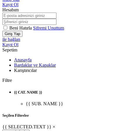
Kayıt Ol
Hesabım
Beni Hatırla
Şifremi Unuttum
Giriş Yap
ile bağlan
Kayıt Ol
Sepetim
Anasayfa
Bardaklar ve Kapaklar
Karıştırıcılar
Filtre
{{ CAT. NAME }}
{{ SUB. NAME }}
Seçilen Filtreler
{{ SELECTED.TEXT }} ×