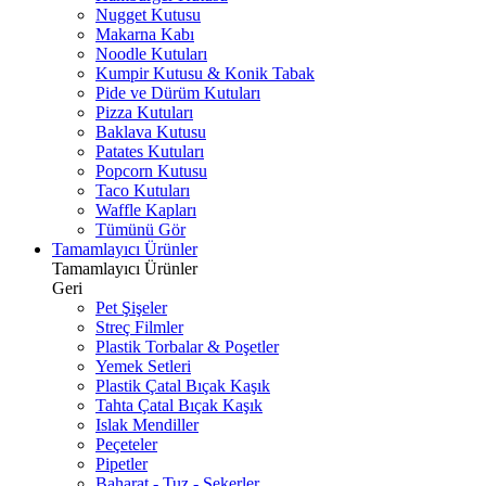
Nugget Kutusu
Makarna Kabı
Noodle Kutuları
Kumpir Kutusu & Konik Tabak
Pide ve Dürüm Kutuları
Pizza Kutuları
Baklava Kutusu
Patates Kutuları
Popcorn Kutusu
Taco Kutuları
Waffle Kapları
Tümünü Gör
Tamamlayıcı Ürünler
Tamamlayıcı Ürünler
Geri
Pet Şişeler
Streç Filmler
Plastik Torbalar & Poşetler
Yemek Setleri
Plastik Çatal Bıçak Kaşık
Tahta Çatal Bıçak Kaşık
Islak Mendiller
Peçeteler
Pipetler
Baharat - Tuz - Şekerler