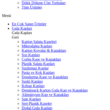
Dökk Dökme Çöp Torbaları
Tüm Ürünler
Menü
En Çok Satan Ürünler
Gıda Kapları
Gıda Kapları
Geri
Karton Salata Kaseleri
Mikrodalga Kapları
Karton Kovalar & Kapakları
Sos Kapları
Çorba Kase ve Kapakları
Plastik Salata Kapları
Sızdırmaz Kaplar
Pasta ve Kek Kapları
Dondurma Kase ve Kapakları
Sushi Kapları
Kebap Kapları
Demirpack Karton Gıda Kap ve Kapakları
Alüminyum Kap ve Kapakları
Şale Kapları
Sert Plastik Kaseler
Doğal Gıda Kapları