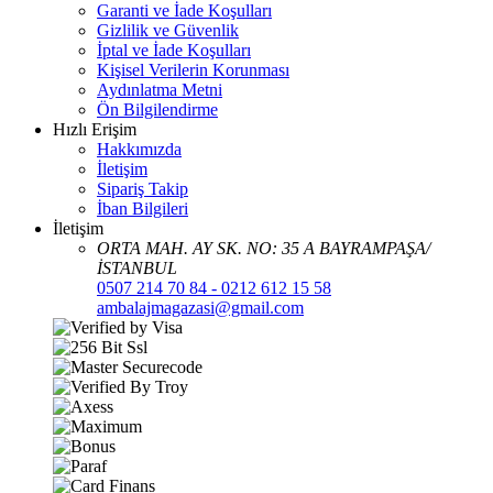
Garanti ve İade Koşulları
Gizlilik ve Güvenlik
İptal ve İade Koşulları
Kişisel Verilerin Korunması
Aydınlatma Metni
Ön Bilgilendirme
Hızlı Erişim
Hakkımızda
İletişim
Sipariş Takip
İban Bilgileri
İletişim
ORTA MAH. AY SK. NO: 35 A BAYRAMPAŞA/
İSTANBUL
0507 214 70 84 - 0212 612 15 58
ambalajmagazasi@gmail.com