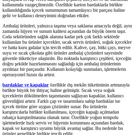
kullanımda vazgeçilmezdir. Özellikle karton bardaklarla birlikte
kullanıldığında içecek sunumunun tamamlayıcı bir parçası haline
gelir ve kullanıcı deneyimini doğrudan etkiler.
Ambalaj ürünleri, yalnızca taşıma veya saklama amacıyla değil, aynı
zamanda hijyen ve sunum kalitesi açısından da büyük önem taşır.
Gıda sektöründen sağlık alanına kadar pek çok farklı sektörde
kullanılan bu ürünler içecekler, sıcak servis ürünleri, soğuk içecekler
ve hatta kuru gıdalar için tercih edilir. Kahve, çay, bitki çayı, meyve
suyu ve sıcak çikolata gibi ürünler ambalaj çözümleri sayesinde
güvenle tüketiciye ulaştırılır. Bu noktada karıştırıcı çeşitleri, içeceğin
doğru şekilde hazırlanmasını sağladığı için ambalaj ürünlerinin
ayrılmaz bir parçasıdır. Kullanım kolaylığı sunmaları, işletmelerin
operasyonel hızını da artırır.
bardaklar ve kapaklar
özellikle dış mekân tüketiminin artmasıyla
birlikte büyük bir ihtiyaç haline gelmiştir. Sıcak veya soğuk
içeceklerin dökülmeden taşınmasını sağlayan kapaklar, kullanıcı
güvenliğini artırır. Farklı çap ve tasarımlara sahip bardaklar ise
içecek türüne göre uygun çözümler sunar. Bu ürünlerin
karıştırıcılarla birlikte kullanılması, içeceğin kapağı açılmadan
rahatça karıştırılmasına olanak tanır. Özellikle yoğun tempolu
işletmelerde hızlı servis ve hijyenin korunması açısından bardak,
kapak ve karıştırıcı uyumu büyük avantaj sağlar. Bu nedenle bu
ürünler genellikle birlikte tercih edilir.