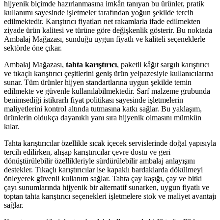
hijyenik biçimde hazırlanmasına imkân tanıyan bu ürünler, pratik
kullanımı sayesinde işletmeler tarafından yoğun şekilde tercih
edilmektedir. Karıştırıcı fiyatları net rakamlarla ifade edilmekten
ziyade ürün kalitesi ve türüne göre değişkenlik gösterir. Bu noktada
Ambalaj Mağazası, sunduğu uygun fiyatlı ve kaliteli seçeneklerle
sektörde öne çıkar.
Ambalaj Mağazası,
tahta karıştırıcı
, paketli kâğıt sargılı karıştırıcı
ve tıkaçlı karıştırıcı çeşitlerini geniş ürün yelpazesiyle kullanıcılarına
sunar. Tüm ürünler hijyen standartlarına uygun şekilde temin
edilmekte ve güvenle kullanılabilmektedir. Sarf malzeme grubunda
benimsediği istikrarlı fiyat politikası sayesinde işletmelerin
maliyetlerini kontrol altında tutmasına katkı sağlar. Bu yaklaşım,
ürünlerin oldukça dayanıklı yanı sıra hijyenik olmasını mümkün
kılar.
Tahta karıştırıcılar özellikle sıcak içecek servislerinde doğal yapısıyla
tercih edilirken, ahşap karıştırıcılar çevre dostu ve geri
dönüştürülebilir özellikleriyle sürdürülebilir ambalaj anlayışını
destekler. Tıkaçlı karıştırıcılar ise kapaklı bardaklarda dökülmeyi
önleyerek güvenli kullanım sağlar. Tahta çay kaşığı, çay ve bitki
çayı sunumlarında hijyenik bir alternatif sunarken, uygun fiyatlı ve
toptan tahta karıştırıcı seçenekleri işletmelere stok ve maliyet avantajı
sağlar.