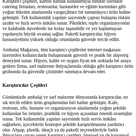
Karıştırıcı çeşitleri, karton bardak kullanımıyla birlikte özellikle
catering firmaları, restoranlar, hastaneler ve eğitim kurumları gibi
yoğun tüketim alanlarında vazgeçilmez bir tamamlayıcı ürün haline
gelmiştir. Tek kullanımlık yapıları sayesinde çapraz bulaşma riskini
azaltır ve hızlı servis imkânı sunar. Piknikler, toplu organizasyonlar
ve kalabalık davetlerde ise kolay taşınabilir ve yer kaplamayan
yapılarıyla büyük avantaj sağlar. Paketli karıştırıcılar, hijyen
hassasiyetinin yüksek olduğu ortamlarda güvenle tercih edilir.
Ambalaj Mağazası, tüm karıştırıcı çeşitlerini internet mağazası
üzerinden kullanıcılarla buluşturarak güvenli ve pratik bir alışveriş
deneyimi sunar. Hijyen, kalite ve uygun fiyatı tek noktada bir araya
getiren firma, sarf malzeme ihtiyaçlarında olduğu gibi karıştırıcı ürün
grubunda da güvenilir çözümler sunmaya devam eder.
Karıştırıcılar Çeşitleri
Günümüzde ambalaj ve sarf malzeme dünyasında karıştırıcılar, en
sık tercih edilen ürün gruplarından biri haline gelmiştir. Kafe,
restoran, ofis, hastane ve organizasyon alanlarında yoğun şekilde
kullanılan bu ürünler, pratiklik ve hijyen açısından önemli avantajlar
sunar. Tek kullanımlık yapıları sayesinde hızlı servis imkânı
sağlarken, içeceklerin homojen şekilde karıştırılmasına yardımcı
olur. Ahşap, plastik, tıkaçlı ya da paketli seçenekleriyle farklı
ihtiyaçlara cevap veren karıştırıcı çeşitleri, bireysel ve de kurumsal