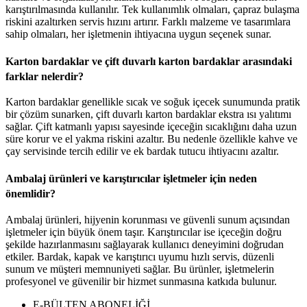
karıştırılmasında kullanılır. Tek kullanımlık olmaları, çapraz bulaşma
riskini azaltırken servis hızını artırır. Farklı malzeme ve tasarımlara
sahip olmaları, her işletmenin ihtiyacına uygun seçenek sunar.
Karton bardaklar ve çift duvarlı karton bardaklar arasındaki
farklar nelerdir?
Karton bardaklar genellikle sıcak ve soğuk içecek sunumunda pratik
bir çözüm sunarken, çift duvarlı karton bardaklar ekstra ısı yalıtımı
sağlar. Çift katmanlı yapısı sayesinde içeceğin sıcaklığını daha uzun
süre korur ve el yakma riskini azaltır. Bu nedenle özellikle kahve ve
çay servisinde tercih edilir ve ek bardak tutucu ihtiyacını azaltır.
Ambalaj ürünleri ve karıştırıcılar işletmeler için neden
önemlidir?
Ambalaj ürünleri, hijyenin korunması ve güvenli sunum açısından
işletmeler için büyük önem taşır. Karıştırıcılar ise içeceğin doğru
şekilde hazırlanmasını sağlayarak kullanıcı deneyimini doğrudan
etkiler. Bardak, kapak ve karıştırıcı uyumu hızlı servis, düzenli
sunum ve müşteri memnuniyeti sağlar. Bu ürünler, işletmelerin
profesyonel ve güvenilir bir hizmet sunmasına katkıda bulunur.
E-BÜLTEN ABONELİĞİ