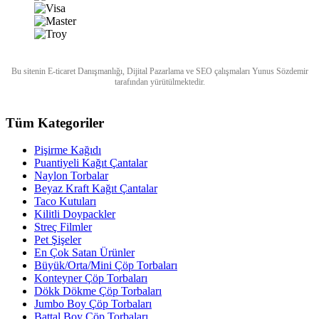
Bu sitenin
E-ticaret Danışmanlığı
,
Dijital Pazarlama
ve
SEO
çalışmaları
Yunus Sözdemir
tarafından yürütülmektedir.
Tüm Kategoriler
Pişirme Kağıdı
Puantiyeli Kağıt Çantalar
Naylon Torbalar
Beyaz Kraft Kağıt Çantalar
Taco Kutuları
Kilitli Doypackler
Streç Filmler
Pet Şişeler
En Çok Satan Ürünler
Büyük/Orta/Mini Çöp Torbaları
Konteyner Çöp Torbaları
Dökk Dökme Çöp Torbaları
Jumbo Boy Çöp Torbaları
Battal Boy Çöp Torbaları