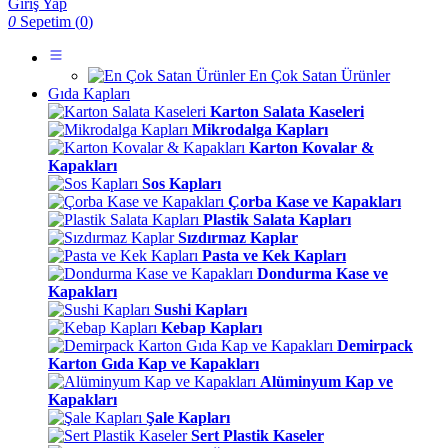
Giriş Yap
0
Sepetim (
0
)
En Çok Satan Ürünler
Gıda Kapları
Karton Salata Kaseleri
Mikrodalga Kapları
Karton Kovalar &
Kapakları
Sos Kapları
Çorba Kase ve Kapakları
Plastik Salata Kapları
Sızdırmaz Kaplar
Pasta ve Kek Kapları
Dondurma Kase ve
Kapakları
Sushi Kapları
Kebap Kapları
Demirpack
Karton Gıda Kap ve Kapakları
Alüminyum Kap ve
Kapakları
Şale Kapları
Sert Plastik Kaseler