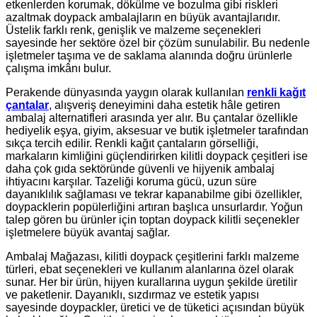
etkenlerden korumak, dökülme ve bozulma gibi riskleri
azaltmak doypack ambalajların en büyük avantajlarıdır.
Üstelik farklı renk, genişlik ve malzeme seçenekleri
sayesinde her sektöre özel bir çözüm sunulabilir. Bu nedenle
işletmeler taşıma ve de saklama alanında doğru ürünlerle
çalışma imkânı bulur.
Perakende dünyasında yaygın olarak kullanılan
renkli kağıt
çantalar
, alışveriş deneyimini daha estetik hâle getiren
ambalaj alternatifleri arasında yer alır. Bu çantalar özellikle
hediyelik eşya, giyim, aksesuar ve butik işletmeler tarafından
sıkça tercih edilir. Renkli kağıt çantaların görselliği,
markaların kimliğini güçlendirirken kilitli doypack çeşitleri ise
daha çok gıda sektöründe güvenli ve hijyenik ambalaj
ihtiyacını karşılar. Tazeliği koruma gücü, uzun süre
dayanıklılık sağlaması ve tekrar kapanabilme gibi özellikler,
doypacklerin popülerliğini artıran başlıca unsurlardır. Yoğun
talep gören bu ürünler için
toptan doypack kilitli
seçenekler
işletmelere büyük avantaj sağlar.
Ambalaj Mağazası, kilitli doypack çeşitlerini farklı malzeme
türleri, ebat seçenekleri ve kullanım alanlarına özel olarak
sunar. Her bir ürün, hijyen kurallarına uygun şekilde üretilir
ve paketlenir. Dayanıklı, sızdırmaz ve estetik yapısı
sayesinde doypackler, üretici ve de tüketici açısından büyük