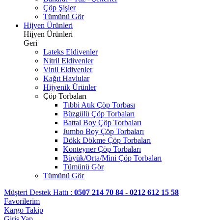
Çöp Şişler
Tümünü Gör
Hijyen Ürünleri
Hijyen Ürünleri
Geri
Lateks Eldivenler
Nitril Eldivenler
Vinil Eldivenler
Kağıt Havlular
Hijyenik Ürünler
Çöp Torbaları
Tıbbi Atık Çöp Torbası
Büzgülü Çöp Torbaları
Battal Boy Çöp Torbaları
Jumbo Boy Çöp Torbaları
Dökk Dökme Çöp Torbaları
Konteyner Çöp Torbaları
Büyük/Orta/Mini Çöp Torbaları
Tümünü Gör
Tümünü Gör
Müşteri Destek Hattı :
0507 214 70 84 - 0212 612 15 58
Favorilerim
Kargo Takip
Giriş Yap