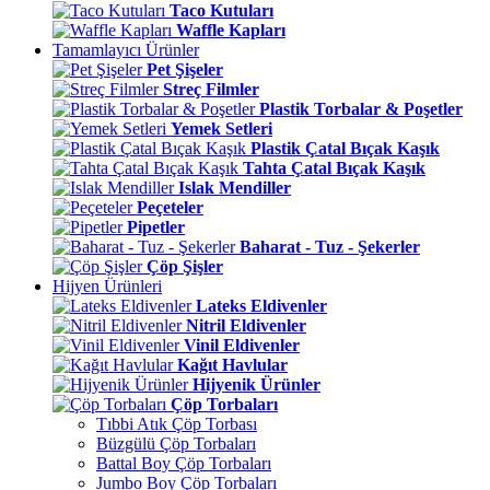
Taco Kutuları
Waffle Kapları
Tamamlayıcı Ürünler
Pet Şişeler
Streç Filmler
Plastik Torbalar & Poşetler
Yemek Setleri
Plastik Çatal Bıçak Kaşık
Tahta Çatal Bıçak Kaşık
Islak Mendiller
Peçeteler
Pipetler
Baharat - Tuz - Şekerler
Çöp Şişler
Hijyen Ürünleri
Lateks Eldivenler
Nitril Eldivenler
Vinil Eldivenler
Kağıt Havlular
Hijyenik Ürünler
Çöp Torbaları
Tıbbi Atık Çöp Torbası
Büzgülü Çöp Torbaları
Battal Boy Çöp Torbaları
Jumbo Boy Çöp Torbaları