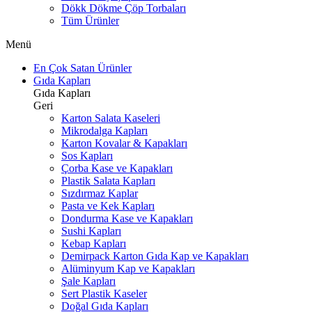
Dökk Dökme Çöp Torbaları
Tüm Ürünler
Menü
En Çok Satan Ürünler
Gıda Kapları
Gıda Kapları
Geri
Karton Salata Kaseleri
Mikrodalga Kapları
Karton Kovalar & Kapakları
Sos Kapları
Çorba Kase ve Kapakları
Plastik Salata Kapları
Sızdırmaz Kaplar
Pasta ve Kek Kapları
Dondurma Kase ve Kapakları
Sushi Kapları
Kebap Kapları
Demirpack Karton Gıda Kap ve Kapakları
Alüminyum Kap ve Kapakları
Şale Kapları
Sert Plastik Kaseler
Doğal Gıda Kapları