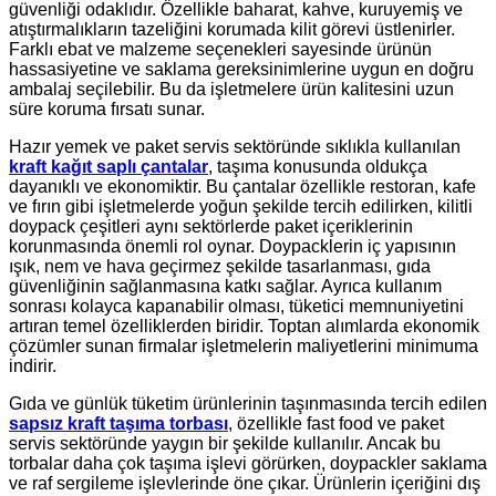
güvenliği odaklıdır. Özellikle baharat, kahve, kuruyemiş ve
atıştırmalıkların tazeliğini korumada kilit görevi üstlenirler.
Farklı ebat ve malzeme seçenekleri sayesinde ürünün
hassasiyetine ve saklama gereksinimlerine uygun en doğru
ambalaj seçilebilir. Bu da işletmelere ürün kalitesini uzun
süre koruma fırsatı sunar.
Hazır yemek ve paket servis sektöründe sıklıkla kullanılan
kraft kağıt saplı çantalar
, taşıma konusunda oldukça
dayanıklı ve ekonomiktir. Bu çantalar özellikle restoran, kafe
ve fırın gibi işletmelerde yoğun şekilde tercih edilirken, kilitli
doypack çeşitleri aynı sektörlerde paket içeriklerinin
korunmasında önemli rol oynar. Doypacklerin iç yapısının
ışık, nem ve hava geçirmez şekilde tasarlanması, gıda
güvenliğinin sağlanmasına katkı sağlar. Ayrıca kullanım
sonrası kolayca kapanabilir olması, tüketici memnuniyetini
artıran temel özelliklerden biridir. Toptan alımlarda ekonomik
çözümler sunan firmalar işletmelerin maliyetlerini minimuma
indirir.
Gıda ve günlük tüketim ürünlerinin taşınmasında tercih edilen
sapsız kraft taşıma torbası
, özellikle fast food ve paket
servis sektöründe yaygın bir şekilde kullanılır. Ancak bu
torbalar daha çok taşıma işlevi görürken, doypackler saklama
ve raf sergileme işlevlerinde öne çıkar. Ürünlerin içeriğini dış