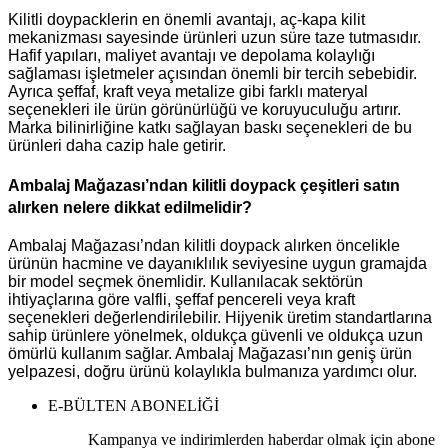
Kilitli doypacklerin en önemli avantajı, aç-kapa kilit
mekanizması sayesinde ürünleri uzun süre taze tutmasıdır.
Hafif yapıları, maliyet avantajı ve depolama kolaylığı
sağlaması işletmeler açısından önemli bir tercih sebebidir.
Ayrıca şeffaf, kraft veya metalize gibi farklı materyal
seçenekleri ile ürün görünürlüğü ve koruyuculuğu artırır.
Marka bilinirliğine katkı sağlayan baskı seçenekleri de bu
ürünleri daha cazip hale getirir.
Ambalaj Mağazası’ndan kilitli doypack çeşitleri satın
alırken nelere dikkat edilmelidir?
Ambalaj Mağazası’ndan kilitli doypack alırken öncelikle
ürünün hacmine ve dayanıklılık seviyesine uygun gramajda
bir model seçmek önemlidir. Kullanılacak sektörün
ihtiyaçlarına göre valfli, şeffaf pencereli veya kraft
seçenekleri değerlendirilebilir. Hijyenik üretim standartlarına
sahip ürünlere yönelmek, oldukça güvenli ve oldukça uzun
ömürlü kullanım sağlar. Ambalaj Mağazası’nın geniş ürün
yelpazesi, doğru ürünü kolaylıkla bulmanıza yardımcı olur.
E-BÜLTEN ABONELİĞİ
Kampanya ve indirimlerden haberdar olmak için abone