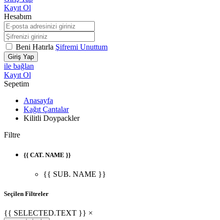
Kayıt Ol
Hesabım
Beni Hatırla
Şifremi Unuttum
Giriş Yap
ile bağlan
Kayıt Ol
Sepetim
Anasayfa
Kağıt Çantalar
Kilitli Doypackler
Filtre
{{ CAT. NAME }}
{{ SUB. NAME }}
Seçilen Filtreler
{{ SELECTED.TEXT }} ×