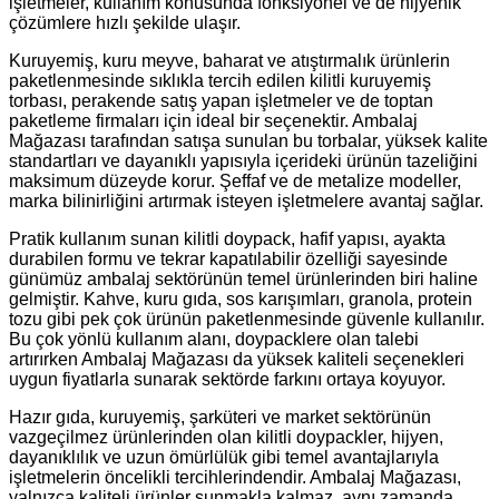
işletmeler, kullanım konusunda fonksiyonel ve de hijyenik
çözümlere hızlı şekilde ulaşır.
Kuruyemiş, kuru meyve, baharat ve atıştırmalık ürünlerin
paketlenmesinde sıklıkla tercih edilen
kilitli kuruyemiş
torbası
, perakende satış yapan işletmeler ve de toptan
paketleme firmaları için ideal bir seçenektir. Ambalaj
Mağazası tarafından satışa sunulan bu torbalar, yüksek kalite
standartları ve dayanıklı yapısıyla içerideki ürünün tazeliğini
maksimum düzeyde korur. Şeffaf ve de metalize modeller,
marka bilinirliğini artırmak isteyen işletmelere avantaj sağlar.
Pratik kullanım sunan
kilitli doypack
, hafif yapısı, ayakta
durabilen formu ve tekrar kapatılabilir özelliği sayesinde
günümüz ambalaj sektörünün temel ürünlerinden biri haline
gelmiştir. Kahve, kuru gıda, sos karışımları, granola, protein
tozu gibi pek çok ürünün paketlenmesinde güvenle kullanılır.
Bu çok yönlü kullanım alanı, doypacklere olan talebi
artırırken Ambalaj Mağazası da yüksek kaliteli seçenekleri
uygun fiyatlarla sunarak sektörde farkını ortaya koyuyor.
Hazır gıda, kuruyemiş, şarküteri ve market sektörünün
vazgeçilmez ürünlerinden olan
kilitli doypackler
, hijyen,
dayanıklılık ve uzun ömürlülük gibi temel avantajlarıyla
işletmelerin öncelikli tercihlerindendir. Ambalaj Mağazası,
yalnızca kaliteli ürünler sunmakla kalmaz, aynı zamanda