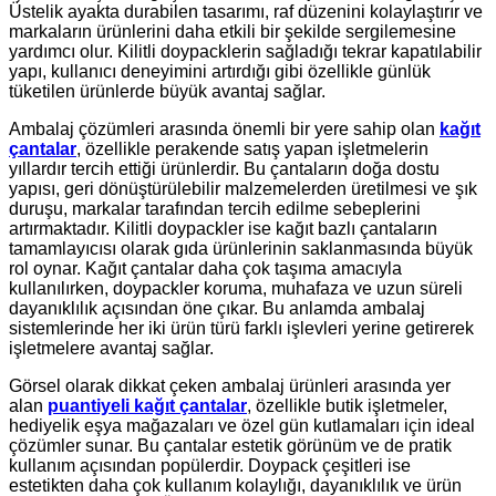
Üstelik ayakta durabilen tasarımı, raf düzenini kolaylaştırır ve
markaların ürünlerini daha etkili bir şekilde sergilemesine
yardımcı olur. Kilitli doypacklerin sağladığı tekrar kapatılabilir
yapı, kullanıcı deneyimini artırdığı gibi özellikle günlük
tüketilen ürünlerde büyük avantaj sağlar.
Ambalaj çözümleri arasında önemli bir yere sahip olan
kağıt
çantalar
, özellikle perakende satış yapan işletmelerin
yıllardır tercih ettiği ürünlerdir. Bu çantaların doğa dostu
yapısı, geri dönüştürülebilir malzemelerden üretilmesi ve şık
duruşu, markalar tarafından tercih edilme sebeplerini
artırmaktadır. Kilitli doypackler ise kağıt bazlı çantaların
tamamlayıcısı olarak gıda ürünlerinin saklanmasında büyük
rol oynar. Kağıt çantalar daha çok taşıma amacıyla
kullanılırken, doypackler koruma, muhafaza ve uzun süreli
dayanıklılık açısından öne çıkar. Bu anlamda ambalaj
sistemlerinde her iki ürün türü farklı işlevleri yerine getirerek
işletmelere avantaj sağlar.
Görsel olarak dikkat çeken ambalaj ürünleri arasında yer
alan
puantiyeli kağıt çantalar
, özellikle butik işletmeler,
hediyelik eşya mağazaları ve özel gün kutlamaları için ideal
çözümler sunar. Bu çantalar estetik görünüm ve de pratik
kullanım açısından popülerdir. Doypack çeşitleri ise
estetikten daha çok kullanım kolaylığı, dayanıklılık ve ürün