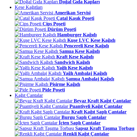
Doğal Gıda Kapları
Kese Kağıtları
Amerikan Servisi
Çatal Kaşık Poşeti
Cips Poşeti
Dürüm Poşeti
Hamburger Kağıdı
Kuşe LVC Kese Kağıdı
Pencereli Kese Kağıdı
Şamua Kese Kağıdı
Kraft Kese Kağıdı
Sandwich Kağıdı
Yağlı Kese Kağıdı
Yağlı Ambalaj Kağıdı
Şamua Ambalaj Kağıdı
Pişirme Kağıdı
Pide Poşeti
Kağıt Çantalar
Beyaz Kraft Kağıt Çantalar
Puantiyeli Kağıt Çantalar
Kraft Kağıt Saplı Çantalar
Burgu Saplı Çantalar
İçten Saplı Çantalar
Sapsız Kraft Taşıma Torbası
Renkli Kağıt Çantalar