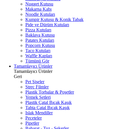
Nugget Kutusu
Makarna Kabı
Noodle Kutuları
Kumpir Kutusu & Konik Tabak
Pide ve Dürüm Kutuları
Pizza Kutuları
Baklava Kutusu
Patates Kutuları
Popcorn Kutusu
Taco Kutuları
Waffle Kapları
Tümünü Gör
Tamamlayıcı Ürünler
Tamamlayıcı Ürünler
Geri
Pet Şişeler
Streç Filmler
Plastik Torbalar & Poşetler
Yemek Setleri
Plastik Çatal Bıçak Kaşık
Tahta Çatal Bıçak Kaşık
Islak Mendiller
Peçeteler
Pipetler
Baharat - Tuz - Şekerler