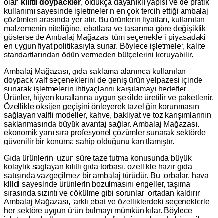
olan
kilitli doypackler
, oldukça dayanıklı yapısı ve de pratik
kullanımı sayesinde işletmelerin en çok tercih ettiği ambalaj
çözümleri arasında yer alır. Bu ürünlerin fiyatları, kullanılan
malzemenin niteliğine, ebatlara ve tasarıma göre değişiklik
gösterse de Ambalaj Mağazası tüm seçenekleri piyasadaki
en uygun fiyat politikasıyla sunar. Böylece işletmeler, kalite
standartlarından ödün vermeden bütçelerini koruyabilir.
Ambalaj Mağazası, gıda saklama alanında kullanılan
doypack valf
seçeneklerini de geniş ürün yelpazesi içinde
sunarak işletmelerin ihtiyaçlarını karşılamayı hedefler.
Ürünler, hijyen kurallarına uygun şekilde üretilir ve paketlenir.
Özellikle oksijen geçişini önleyerek tazeliğin korunmasını
sağlayan valfli modeller, kahve, bakliyat ve toz karışımlarının
saklanmasında büyük avantaj sağlar. Ambalaj Mağazası,
ekonomik yanı sıra profesyonel çözümler sunarak sektörde
güvenilir bir konuma sahip olduğunu kanıtlamıştır.
Gıda ürünlerini uzun süre taze tutma konusunda büyük
kolaylık sağlayan
kilitli gıda torbası
, özellikle hazır gıda
satışında vazgeçilmez bir ambalaj türüdür. Bu torbalar, hava
kilidi sayesinde ürünlerin bozulmasını engeller, taşıma
sırasında sızıntı ve dökülme gibi sorunları ortadan kaldırır.
Ambalaj Mağazası, farklı ebat ve özelliklerdeki seçeneklerle
her sektöre uygun ürün bulmayı mümkün kılar. Böylece