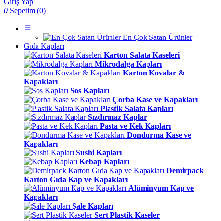
Giriş Yap
0
Sepetim (
0
)
En Çok Satan Ürünler
Gıda Kapları
Karton Salata Kaseleri
Mikrodalga Kapları
Karton Kovalar &
Kapakları
Sos Kapları
Çorba Kase ve Kapakları
Plastik Salata Kapları
Sızdırmaz Kaplar
Pasta ve Kek Kapları
Dondurma Kase ve
Kapakları
Sushi Kapları
Kebap Kapları
Demirpack
Karton Gıda Kap ve Kapakları
Alüminyum Kap ve
Kapakları
Şale Kapları
Sert Plastik Kaseler