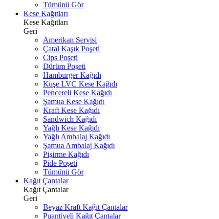
Tümünü Gör
Kese Kağıtları
Kese Kağıtları
Geri
Amerikan Servisi
Çatal Kaşık Poşeti
Cips Poşeti
Dürüm Poşeti
Hamburger Kağıdı
Kuşe LVC Kese Kağıdı
Pencereli Kese Kağıdı
Şamua Kese Kağıdı
Kraft Kese Kağıdı
Sandwich Kağıdı
Yağlı Kese Kağıdı
Yağlı Ambalaj Kağıdı
Şamua Ambalaj Kağıdı
Pişirme Kağıdı
Pide Poşeti
Tümünü Gör
Kağıt Çantalar
Kağıt Çantalar
Geri
Beyaz Kraft Kağıt Çantalar
Puantiyeli Kağıt Çantalar