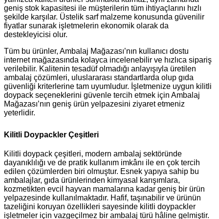
geniş stok kapasitesi ile müşterilerin tüm ihtiyaçlarını hızlı
şekilde karşılar. Üstelik sarf malzeme konusunda güvenilir
fiyatlar sunarak işletmelerin ekonomik olarak da
destekleyicisi olur.
Tüm bu ürünler, Ambalaj Mağazası’nın kullanıcı dostu
internet mağazasında kolayca incelenebilir ve hızlıca sipariş
verilebilir. Kalitenin tesadüf olmadığı anlayışıyla üretilen
ambalaj çözümleri, uluslararası standartlarda olup gıda
güvenliği kriterlerine tam uyumludur. İşletmenize uygun kilitli
doypack seçeneklerini güvenle tercih etmek için Ambalaj
Mağazası’nın geniş ürün yelpazesini ziyaret etmeniz
yeterlidir.
Kilitli Doypackler Çeşitleri
Kilitli doypack çeşitleri, modern ambalaj sektöründe
dayanıklılığı ve de pratik kullanım imkânı ile en çok tercih
edilen çözümlerden biri olmuştur. Esnek yapıya sahip bu
ambalajlar, gıda ürünlerinden kimyasal karışımlara,
kozmetikten evcil hayvan mamalarına kadar geniş bir ürün
yelpazesinde kullanılmaktadır. Hafif, taşınabilir ve ürünün
tazeliğini koruyan özellikleri sayesinde
kilitli doypackler
işletmeler için vazgeçilmez bir ambalaj türü hâline gelmiştir.