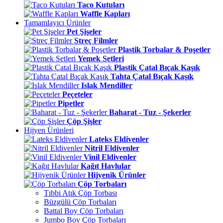
Taco Kutuları
Waffle Kapları
Tamamlayıcı Ürünler
Pet Şişeler
Streç Filmler
Plastik Torbalar & Poşetler
Yemek Setleri
Plastik Çatal Bıçak Kaşık
Tahta Çatal Bıçak Kaşık
Islak Mendiller
Peçeteler
Pipetler
Baharat - Tuz - Şekerler
Çöp Şişler
Hijyen Ürünleri
Lateks Eldivenler
Nitril Eldivenler
Vinil Eldivenler
Kağıt Havlular
Hijyenik Ürünler
Çöp Torbaları
Tıbbi Atık Çöp Torbası
Büzgülü Çöp Torbaları
Battal Boy Çöp Torbaları
Jumbo Boy Çöp Torbaları