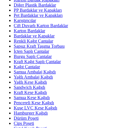
Diğer Plastik Bardaklar
PP Bardaklar ve Kapakları
Pet Bardaklar ve Kapakları
Karıştırıcılar
Çift Duvarlı Karton Bardaklar
Karton Bardaklar
Bardaklar ve Kapaklar
Renkli Kağıt Çantalar
Sapsız Kraft Taşıma Torbası
İçten Saplı Çantalar
Burgu Saplı Çantalar
Kraft Kağıt Saplı Çantalar
Kağıt Çantalar
Şamua Ambalaj Kağıdı
Yağlı Ambalaj Kağıdı
Yağlı Kese Kağıdı
Sandwich Kağıdı
Kraft Kese Kağıdı
Şamua Kese Kağıdı
Pencereli Kese Kağıdı
Kuşe LVC Kese Kağıdı
Hamburger Kağıdı
Dürüm Poşeti
Cips Poşeti