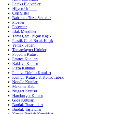
Lateks Eldivenler
Hijyen Ürünler
Çöp Şişler
Baharat - Tuz - Şekerler
Pipetler
Peçeteler
Islak Mendiller
Tahta Çatal Bıçak Kaşık
Plastik Çatal Bıçak Kaşık
Yemek Setleri
Tamamlayıcı Ürünler
Popcorn Kutusu
Patates Kutuları
Baklava Kutusu
Pizza Kutuları
Pide ve Dürüm Kutuları
Kumpir Kutusu & Konik Tabak
Noodle Kutuları
Makarna Kabı
Nugget Kutusu
Hamburger Kutusu
Gıda Kutuları
Bardak Tutacakları
Bardak Taşıyıcılar
Karton Bardak Kapakları