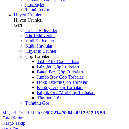
Çöp Şişler
Tümünü Gör
Hijyen Ürünleri
Hijyen Ürünleri
Geri
Lateks Eldivenler
Nitril Eldivenler
Vinil Eldivenler
Kağıt Havlular
Hijyenik Ürünler
Çöp Torbaları
Tıbbi Atık Çöp Torbası
Büzgülü Çöp Torbaları
Battal Boy Çöp Torbaları
Jumbo Boy Çöp Torbaları
Dökk Dökme Çöp Torbaları
Konteyner Çöp Torbaları
Büyük/Orta/Mini Çöp Torbaları
Tümünü Gör
Tümünü Gör
Müşteri Destek Hattı :
0507 214 70 84 - 0212 612 15 58
Favorilerim
Kargo Takip
Giriş Yap