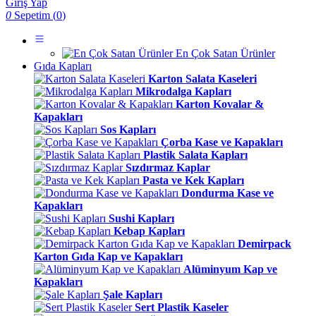
Giriş Yap
0
Sepetim (
0
)
En Çok Satan Ürünler
Gıda Kapları
Karton Salata Kaseleri
Mikrodalga Kapları
Karton Kovalar &
Kapakları
Sos Kapları
Çorba Kase ve Kapakları
Plastik Salata Kapları
Sızdırmaz Kaplar
Pasta ve Kek Kapları
Dondurma Kase ve
Kapakları
Sushi Kapları
Kebap Kapları
Demirpack
Karton Gıda Kap ve Kapakları
Alüminyum Kap ve
Kapakları
Şale Kapları
Sert Plastik Kaseler