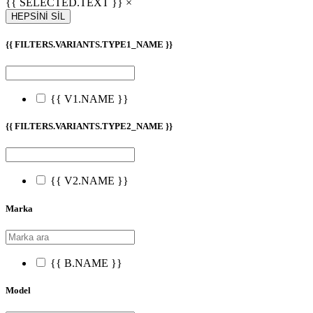
{{ SELECTED.TEXT }} ×
HEPSİNİ SİL
{{ FILTERS.VARIANTS.TYPE1_NAME }}
{{ V1.NAME }}
{{ FILTERS.VARIANTS.TYPE2_NAME }}
{{ V2.NAME }}
Marka
{{ B.NAME }}
Model