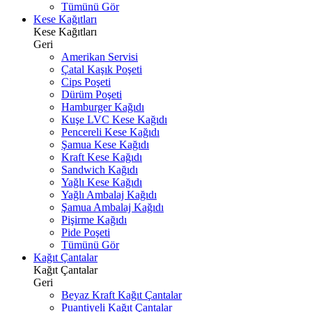
Tümünü Gör
Kese Kağıtları
Kese Kağıtları
Geri
Amerikan Servisi
Çatal Kaşık Poşeti
Cips Poşeti
Dürüm Poşeti
Hamburger Kağıdı
Kuşe LVC Kese Kağıdı
Pencereli Kese Kağıdı
Şamua Kese Kağıdı
Kraft Kese Kağıdı
Sandwich Kağıdı
Yağlı Kese Kağıdı
Yağlı Ambalaj Kağıdı
Şamua Ambalaj Kağıdı
Pişirme Kağıdı
Pide Poşeti
Tümünü Gör
Kağıt Çantalar
Kağıt Çantalar
Geri
Beyaz Kraft Kağıt Çantalar
Puantiyeli Kağıt Çantalar