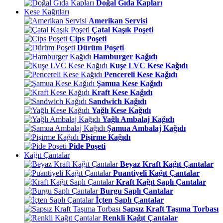
Doğal Gıda Kapları
Kese Kağıtları
Amerikan Servisi
Çatal Kaşık Poşeti
Cips Poşeti
Dürüm Poşeti
Hamburger Kağıdı
Kuşe LVC Kese Kağıdı
Pencereli Kese Kağıdı
Şamua Kese Kağıdı
Kraft Kese Kağıdı
Sandwich Kağıdı
Yağlı Kese Kağıdı
Yağlı Ambalaj Kağıdı
Şamua Ambalaj Kağıdı
Pişirme Kağıdı
Pide Poşeti
Kağıt Çantalar
Beyaz Kraft Kağıt Çantalar
Puantiyeli Kağıt Çantalar
Kraft Kağıt Saplı Çantalar
Burgu Saplı Çantalar
İçten Saplı Çantalar
Sapsız Kraft Taşıma Torbası
Renkli Kağıt Çantalar