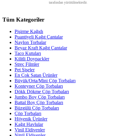
tarafından yürütülmektedir.
Tüm Kategoriler
Pişirme Kağıdı
Puantiyeli Kağıt Çantalar
Naylon Torbalar
Beyaz Kraft Kağıt Çantalar
Taco Kutuları
Kilitli Doypackler
Streç Filmler
Pet Şişeler
En Çok Satan Ürünler
Büyük/Orta/Mini Çöp Torbaları
Konteyner Çöp Torbaları
Dökk Dökme Çöp Torbaları
Jumbo Boy Çöp Torbaları
Battal Boy Çöp Torbaları
Büzgülü Çöp Torbaları
Çöp Torbaları
Hijyenik Ürünler
Kağıt Havlular
Vinil Eldivenler
Nitril Eldivenler