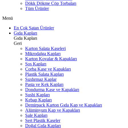
Dökk Dökme Çöp Torbaları
Tüm Ürünler
Menü
En Çok Satan Ürünler
Gıda Kapları
Gıda Kapları
Geri
Karton Salata Kaseleri
Mikrodalga Kapları
Karton Kovalar & Kapakları
Sos Kapları
Çorba Kase ve Kapakları
Plastik Salata Kapları
Sızdırmaz Kaplar
Pasta ve Kek Kapları
Dondurma Kase ve Kapakları
Sushi Kapları
Kebap Kapları
Demirpack Karton Gıda Kap ve Kapakları
Alüminyum Kap ve Kapakları
Şale Kapları
Sert Plastik Kaseler
Doğal Gıda Kapları