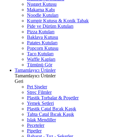
Nugget Kutusu
Makarna Kabı
Noodle Kutuları
Kumpir Kutusu & Konik Tabak
Pide ve Dürüm Kutuları
Pizza Kutuları
Baklava Kutusu
Patates Kutuları
Popcorn Kutusu
Taco Kutuları
Waffle Kapları
Tümünü Gör
Tamamlayıcı Ürünler
Tamamlayıcı Ürünler
Geri
Pet Şişeler
Streç Filmler
Plastik Torbalar & Poşetler
Yemek Setleri
Plastik Çatal Bıçak Kaşık
Tahta Çatal Bıçak Kaşık
Islak Mendiller
Peçeteler
Pipetler
Baharat - Tuz - Şekerler