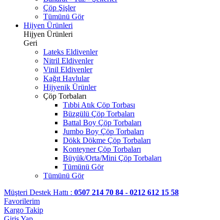
Çöp Şişler
Tümünü Gör
Hijyen Ürünleri
Hijyen Ürünleri
Geri
Lateks Eldivenler
Nitril Eldivenler
Vinil Eldivenler
Kağıt Havlular
Hijyenik Ürünler
Çöp Torbaları
Tıbbi Atık Çöp Torbası
Büzgülü Çöp Torbaları
Battal Boy Çöp Torbaları
Jumbo Boy Çöp Torbaları
Dökk Dökme Çöp Torbaları
Konteyner Çöp Torbaları
Büyük/Orta/Mini Çöp Torbaları
Tümünü Gör
Tümünü Gör
Müşteri Destek Hattı :
0507 214 70 84 - 0212 612 15 58
Favorilerim
Kargo Takip
Giriş Yap