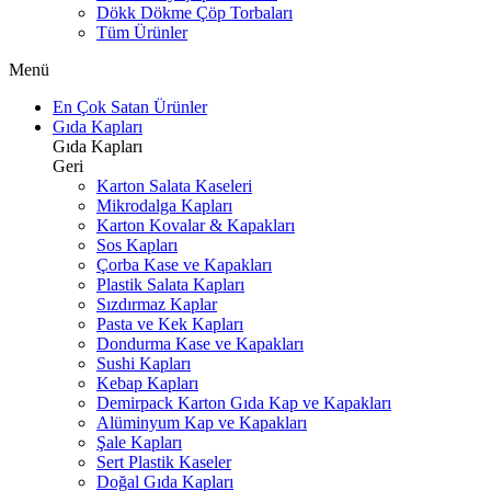
Dökk Dökme Çöp Torbaları
Tüm Ürünler
Menü
En Çok Satan Ürünler
Gıda Kapları
Gıda Kapları
Geri
Karton Salata Kaseleri
Mikrodalga Kapları
Karton Kovalar & Kapakları
Sos Kapları
Çorba Kase ve Kapakları
Plastik Salata Kapları
Sızdırmaz Kaplar
Pasta ve Kek Kapları
Dondurma Kase ve Kapakları
Sushi Kapları
Kebap Kapları
Demirpack Karton Gıda Kap ve Kapakları
Alüminyum Kap ve Kapakları
Şale Kapları
Sert Plastik Kaseler
Doğal Gıda Kapları