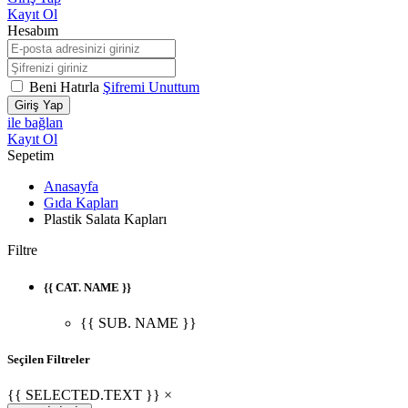
Kayıt Ol
Hesabım
Beni Hatırla
Şifremi Unuttum
Giriş Yap
ile bağlan
Kayıt Ol
Sepetim
Anasayfa
Gıda Kapları
Plastik Salata Kapları
Filtre
{{ CAT. NAME }}
{{ SUB. NAME }}
Seçilen Filtreler
{{ SELECTED.TEXT }} ×