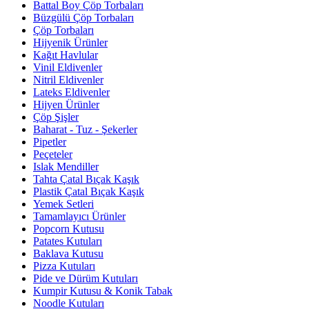
Battal Boy Çöp Torbaları
Büzgülü Çöp Torbaları
Çöp Torbaları
Hijyenik Ürünler
Kağıt Havlular
Vinil Eldivenler
Nitril Eldivenler
Lateks Eldivenler
Hijyen Ürünler
Çöp Şişler
Baharat - Tuz - Şekerler
Pipetler
Peçeteler
Islak Mendiller
Tahta Çatal Bıçak Kaşık
Plastik Çatal Bıçak Kaşık
Yemek Setleri
Tamamlayıcı Ürünler
Popcorn Kutusu
Patates Kutuları
Baklava Kutusu
Pizza Kutuları
Pide ve Dürüm Kutuları
Kumpir Kutusu & Konik Tabak
Noodle Kutuları