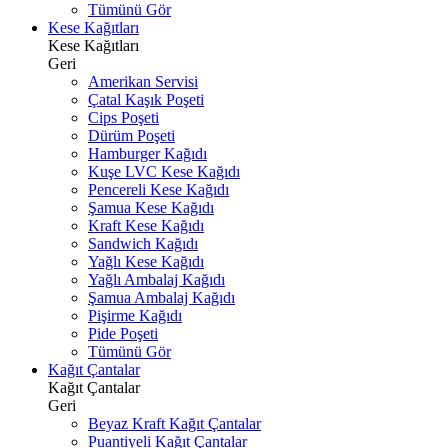
Tümünü Gör
Kese Kağıtları
Kese Kağıtları
Geri
Amerikan Servisi
Çatal Kaşık Poşeti
Cips Poşeti
Dürüm Poşeti
Hamburger Kağıdı
Kuşe LVC Kese Kağıdı
Pencereli Kese Kağıdı
Şamua Kese Kağıdı
Kraft Kese Kağıdı
Sandwich Kağıdı
Yağlı Kese Kağıdı
Yağlı Ambalaj Kağıdı
Şamua Ambalaj Kağıdı
Pişirme Kağıdı
Pide Poşeti
Tümünü Gör
Kağıt Çantalar
Kağıt Çantalar
Geri
Beyaz Kraft Kağıt Çantalar
Puantiyeli Kağıt Çantalar