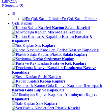
Giriş Yap
0
Sepetim (
0
)
En Çok Satan Ürünler
Gıda Kapları
Karton Salata Kaseleri
Mikrodalga Kapları
Karton Kovalar &
Kapakları
Sos Kapları
Çorba Kase ve Kapakları
Plastik Salata Kapları
Sızdırmaz Kaplar
Pasta ve Kek Kapları
Dondurma Kase ve
Kapakları
Sushi Kapları
Kebap Kapları
Demirpack
Karton Gıda Kap ve Kapakları
Alüminyum Kap ve
Kapakları
Şale Kapları
Sert Plastik Kaseler