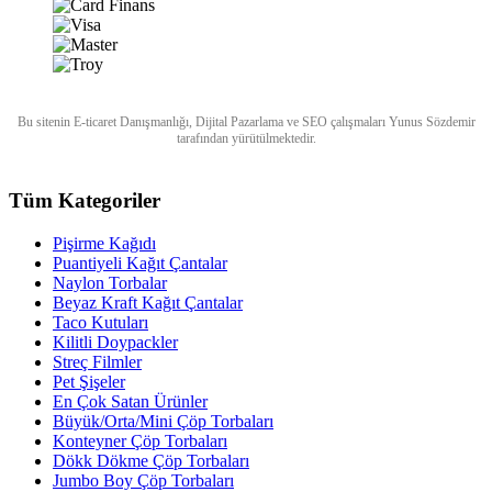
Bu sitenin
E-ticaret Danışmanlığı
,
Dijital Pazarlama
ve
SEO
çalışmaları
Yunus Sözdemir
tarafından yürütülmektedir.
Tüm Kategoriler
Pişirme Kağıdı
Puantiyeli Kağıt Çantalar
Naylon Torbalar
Beyaz Kraft Kağıt Çantalar
Taco Kutuları
Kilitli Doypackler
Streç Filmler
Pet Şişeler
En Çok Satan Ürünler
Büyük/Orta/Mini Çöp Torbaları
Konteyner Çöp Torbaları
Dökk Dökme Çöp Torbaları
Jumbo Boy Çöp Torbaları