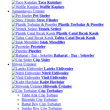
Taco Kutuları
Waffle Kapları
Tamamlayıcı Ürünler
Pet Şişeler
Streç Filmler
Plastik Torbalar & Poşetler
Yemek Setleri
Plastik Çatal Bıçak Kaşık
Tahta Çatal Bıçak Kaşık
Islak Mendiller
Peçeteler
Pipetler
Baharat - Tuz - Şekerler
Çöp Şişler
Hijyen Ürünleri
Lateks Eldivenler
Nitril Eldivenler
Vinil Eldivenler
Kağıt Havlular
Hijyenik Ürünler
Çöp Torbaları
Tıbbi Atık Çöp Torbası
Büzgülü Çöp Torbaları
Battal Boy Çöp Torbaları
Jumbo Boy Çöp Torbaları