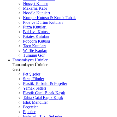
Nugget Kutusu
Makarna Kabı
Noodle Kutuları
Kumpir Kutusu & Konik Tabak
Pide ve Dürüm Kutuları
Pizza Kutuları
Baklava Kutusu
Patates Kutuları
Popcorn Kutusu
Taco Kutuları
Waffle Kapları
Tümünü Gör
Tamamlayıcı Ürünler
Tamamlayıcı Ürünler
Geri
Pet Şişeler
Streç Filmler
Plastik Torbalar & Poşetler
Yemek Setleri
Plastik Çatal Bıçak Kaşık
Tahta Çatal Bıçak Kaşık
Islak Mendiller
Peçeteler
Pipetler
Baharat - Tuz - Şekerler