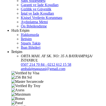
Satış Sözleşmesi
Garanti ve İade Koşulları
Gizlilik ve Güvenlik
İptal ve İade Koşulları
Kişisel Verilerin Korunması
Aydınlatma Metni
Ön Bilgilendirme
Hızlı Erişim
Hakkımızda
İletişim
Sipariş Takip
İban Bilgileri
İletişim
ORTA MAH. AY SK. NO: 35 A BAYRAMPAŞA/
İSTANBUL
0507 214 70 84 - 0212 612 15 58
ambalajmagazasi@gmail.com