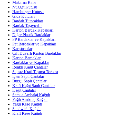
Makarna Kabı
Nugget Kutusu
Hamburger Kutusu
Gıda Kutuları
Bardak Tutacakları
Bardak Taşıyıcılar
Karton Bardak Kapakları
Diğer Plastik Bardaklar
PP Bardaklar ve Kapakları
Pet Bardaklar ve Kapakları
Karıştırıcılar
Çift Duvarlı Karton Bardaklar
Karton Bardaklar
Bardaklar ve Kapaklar
Renkli Kağıt Çantalar
Sapsız Kraft Taşıma Torbası
İçten Saplı Çantalar
Burgu Saplı Çantalar
Kraft Kağıt Saplı Çantalar
Kağıt Çantalar
Şamua Ambalaj Kağıdı
Yağlı Ambalaj Kağıdı
Yağlı Kese Kağıdı
Sandwich Kağıdı
Kraft Kese Kağıdı