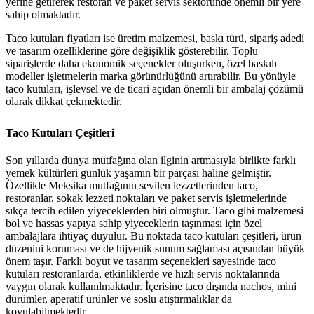
yerine getirerek restoran ve paket servis sektöründe önemli bir yere
sahip olmaktadır.
Taco kutuları fiyatları ise üretim malzemesi, baskı türü, sipariş adedi
ve tasarım özelliklerine göre değişiklik gösterebilir. Toplu
siparişlerde daha ekonomik seçenekler oluşurken, özel baskılı
modeller işletmelerin marka görünürlüğünü artırabilir. Bu yönüyle
taco kutuları, işlevsel ve de ticari açıdan önemli bir ambalaj çözümü
olarak dikkat çekmektedir.
Taco Kutuları Çeşitleri
Son yıllarda dünya mutfağına olan ilginin artmasıyla birlikte farklı
yemek kültürleri günlük yaşamın bir parçası haline gelmiştir.
Özellikle Meksika mutfağının sevilen lezzetlerinden taco,
restoranlar, sokak lezzeti noktaları ve paket servis işletmelerinde
sıkça tercih edilen yiyeceklerden biri olmuştur. Taco gibi malzemesi
bol ve hassas yapıya sahip yiyeceklerin taşınması için özel
ambalajlara ihtiyaç duyulur. Bu noktada taco kutuları çeşitleri, ürün
düzenini koruması ve de hijyenik sunum sağlaması açısından büyük
önem taşır. Farklı boyut ve tasarım seçenekleri sayesinde taco
kutuları restoranlarda, etkinliklerde ve hızlı servis noktalarında
yaygın olarak kullanılmaktadır. İçerisine taco dışında nachos, mini
dürümler, aperatif ürünler ve soslu atıştırmalıklar da
koyulabilmektedir.