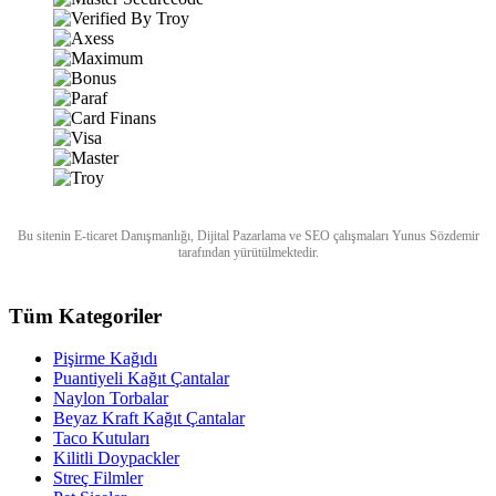
Bu sitenin
E-ticaret Danışmanlığı
,
Dijital Pazarlama
ve
SEO
çalışmaları
Yunus Sözdemir
tarafından yürütülmektedir.
Tüm Kategoriler
Pişirme Kağıdı
Puantiyeli Kağıt Çantalar
Naylon Torbalar
Beyaz Kraft Kağıt Çantalar
Taco Kutuları
Kilitli Doypackler
Streç Filmler