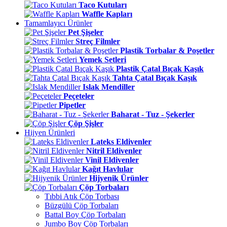
Taco Kutuları
Waffle Kapları
Tamamlayıcı Ürünler
Pet Şişeler
Streç Filmler
Plastik Torbalar & Poşetler
Yemek Setleri
Plastik Çatal Bıçak Kaşık
Tahta Çatal Bıçak Kaşık
Islak Mendiller
Peçeteler
Pipetler
Baharat - Tuz - Şekerler
Çöp Şişler
Hijyen Ürünleri
Lateks Eldivenler
Nitril Eldivenler
Vinil Eldivenler
Kağıt Havlular
Hijyenik Ürünler
Çöp Torbaları
Tıbbi Atık Çöp Torbası
Büzgülü Çöp Torbaları
Battal Boy Çöp Torbaları
Jumbo Boy Çöp Torbaları