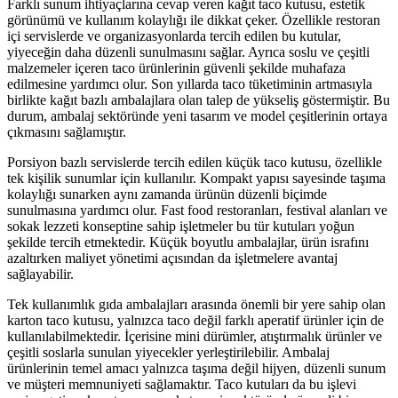
Farklı sunum ihtiyaçlarına cevap veren
kağıt taco kutusu
, estetik
görünümü ve kullanım kolaylığı ile dikkat çeker. Özellikle restoran
içi servislerde ve organizasyonlarda tercih edilen bu kutular,
yiyeceğin daha düzenli sunulmasını sağlar. Ayrıca soslu ve çeşitli
malzemeler içeren taco ürünlerinin güvenli şekilde muhafaza
edilmesine yardımcı olur. Son yıllarda taco tüketiminin artmasıyla
birlikte kağıt bazlı ambalajlara olan talep de yükseliş göstermiştir. Bu
durum, ambalaj sektöründe yeni tasarım ve model çeşitlerinin ortaya
çıkmasını sağlamıştır.
Porsiyon bazlı servislerde tercih edilen
küçük taco kutusu
, özellikle
tek kişilik sunumlar için kullanılır. Kompakt yapısı sayesinde taşıma
kolaylığı sunarken aynı zamanda ürünün düzenli biçimde
sunulmasına yardımcı olur. Fast food restoranları, festival alanları ve
sokak lezzeti konseptine sahip işletmeler bu tür kutuları yoğun
şekilde tercih etmektedir. Küçük boyutlu ambalajlar, ürün israfını
azaltırken maliyet yönetimi açısından da işletmelere avantaj
sağlayabilir.
Tek kullanımlık gıda ambalajları arasında önemli bir yere sahip olan
karton taco kutusu
, yalnızca taco değil farklı aperatif ürünler için de
kullanılabilmektedir. İçerisine mini dürümler, atıştırmalık ürünler ve
çeşitli soslarla sunulan yiyecekler yerleştirilebilir. Ambalaj
ürünlerinin temel amacı yalnızca taşıma değil hijyen, düzenli sunum
ve müşteri memnuniyeti sağlamaktır. Taco kutuları da bu işlevi