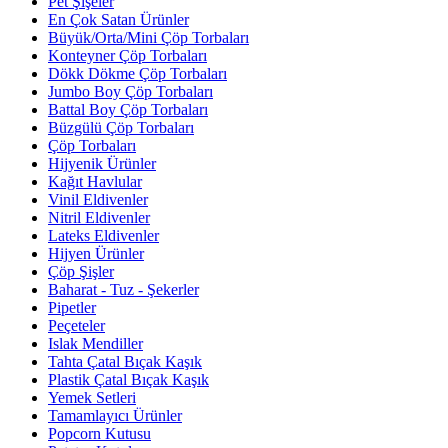
Pet Şişeler
En Çok Satan Ürünler
Büyük/Orta/Mini Çöp Torbaları
Konteyner Çöp Torbaları
Dökk Dökme Çöp Torbaları
Jumbo Boy Çöp Torbaları
Battal Boy Çöp Torbaları
Büzgülü Çöp Torbaları
Çöp Torbaları
Hijyenik Ürünler
Kağıt Havlular
Vinil Eldivenler
Nitril Eldivenler
Lateks Eldivenler
Hijyen Ürünler
Çöp Şişler
Baharat - Tuz - Şekerler
Pipetler
Peçeteler
Islak Mendiller
Tahta Çatal Bıçak Kaşık
Plastik Çatal Bıçak Kaşık
Yemek Setleri
Tamamlayıcı Ürünler
Popcorn Kutusu