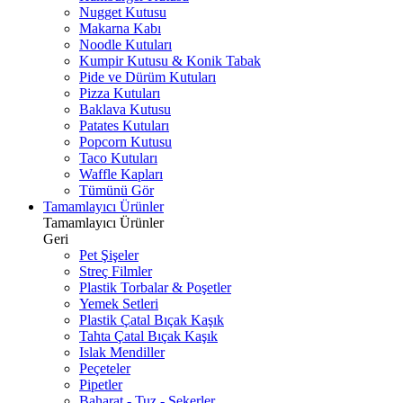
Nugget Kutusu
Makarna Kabı
Noodle Kutuları
Kumpir Kutusu & Konik Tabak
Pide ve Dürüm Kutuları
Pizza Kutuları
Baklava Kutusu
Patates Kutuları
Popcorn Kutusu
Taco Kutuları
Waffle Kapları
Tümünü Gör
Tamamlayıcı Ürünler
Tamamlayıcı Ürünler
Geri
Pet Şişeler
Streç Filmler
Plastik Torbalar & Poşetler
Yemek Setleri
Plastik Çatal Bıçak Kaşık
Tahta Çatal Bıçak Kaşık
Islak Mendiller
Peçeteler
Pipetler
Baharat - Tuz - Şekerler