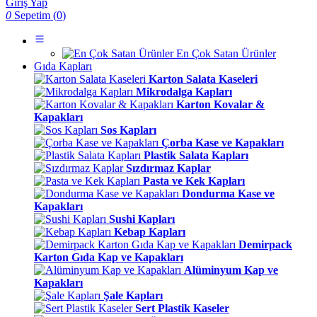
Giriş Yap
0
Sepetim (
0
)
En Çok Satan Ürünler
Gıda Kapları
Karton Salata Kaseleri
Mikrodalga Kapları
Karton Kovalar &
Kapakları
Sos Kapları
Çorba Kase ve Kapakları
Plastik Salata Kapları
Sızdırmaz Kaplar
Pasta ve Kek Kapları
Dondurma Kase ve
Kapakları
Sushi Kapları
Kebap Kapları
Demirpack
Karton Gıda Kap ve Kapakları
Alüminyum Kap ve
Kapakları
Şale Kapları
Sert Plastik Kaseler