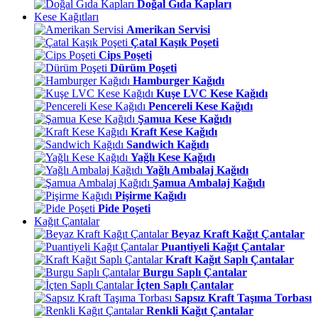
Doğal Gıda Kapları
Kese Kağıtları
Amerikan Servisi
Çatal Kaşık Poşeti
Cips Poşeti
Dürüm Poşeti
Hamburger Kağıdı
Kuşe LVC Kese Kağıdı
Pencereli Kese Kağıdı
Şamua Kese Kağıdı
Kraft Kese Kağıdı
Sandwich Kağıdı
Yağlı Kese Kağıdı
Yağlı Ambalaj Kağıdı
Şamua Ambalaj Kağıdı
Pişirme Kağıdı
Pide Poşeti
Kağıt Çantalar
Beyaz Kraft Kağıt Çantalar
Puantiyeli Kağıt Çantalar
Kraft Kağıt Saplı Çantalar
Burgu Saplı Çantalar
İçten Saplı Çantalar
Sapsız Kraft Taşıma Torbası
Renkli Kağıt Çantalar