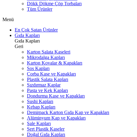
Dökk Dökme Çöp Torbaları
Tüm Ürünler
Menü
En Çok Satan Ürünler
Gıda Kapları
Gıda Kapları
Geri
Karton Salata Kaseleri
Mikrodalga Kapları
Karton Kovalar & Kapakları
Sos Kapları
Çorba Kase ve Kapakları
Plastik Salata Kapları
Sızdırmaz Kaplar
Pasta ve Kek Kapları
Dondurma Kase ve Kapakları
Sushi Kapları
Kebap Kapları
Demirpack Karton Gıda Kap ve Kapakları
Alüminyum Kap ve Kapakları
Şale Kapları
Sert Plastik Kaseler
Doğal Gıda Kapları