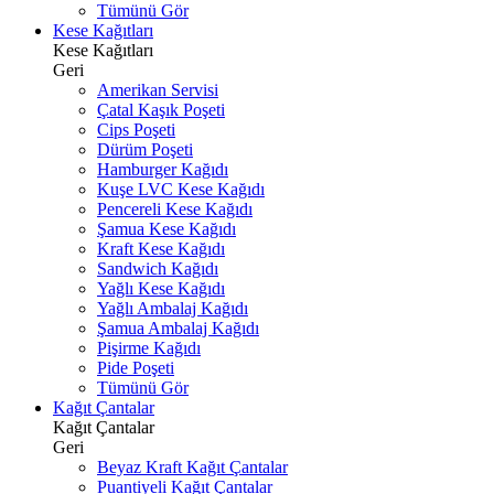
Tümünü Gör
Kese Kağıtları
Kese Kağıtları
Geri
Amerikan Servisi
Çatal Kaşık Poşeti
Cips Poşeti
Dürüm Poşeti
Hamburger Kağıdı
Kuşe LVC Kese Kağıdı
Pencereli Kese Kağıdı
Şamua Kese Kağıdı
Kraft Kese Kağıdı
Sandwich Kağıdı
Yağlı Kese Kağıdı
Yağlı Ambalaj Kağıdı
Şamua Ambalaj Kağıdı
Pişirme Kağıdı
Pide Poşeti
Tümünü Gör
Kağıt Çantalar
Kağıt Çantalar
Geri
Beyaz Kraft Kağıt Çantalar
Puantiyeli Kağıt Çantalar