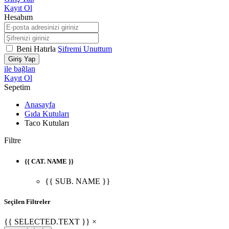
Kayıt Ol
Hesabım
Beni Hatırla
Şifremi Unuttum
Giriş Yap
ile bağlan
Kayıt Ol
Sepetim
Anasayfa
Gıda Kutuları
Taco Kutuları
Filtre
{{ CAT. NAME }}
{{ SUB. NAME }}
Seçilen Filtreler
{{ SELECTED.TEXT }} ×