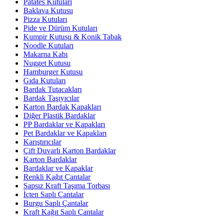
Patates Kutuları
Baklava Kutusu
Pizza Kutuları
Pide ve Dürüm Kutuları
Kumpir Kutusu & Konik Tabak
Noodle Kutuları
Makarna Kabı
Nugget Kutusu
Hamburger Kutusu
Gıda Kutuları
Bardak Tutacakları
Bardak Taşıyıcılar
Karton Bardak Kapakları
Diğer Plastik Bardaklar
PP Bardaklar ve Kapakları
Pet Bardaklar ve Kapakları
Karıştırıcılar
Çift Duvarlı Karton Bardaklar
Karton Bardaklar
Bardaklar ve Kapaklar
Renkli Kağıt Çantalar
Sapsız Kraft Taşıma Torbası
İçten Saplı Çantalar
Burgu Saplı Çantalar
Kraft Kağıt Saplı Çantalar