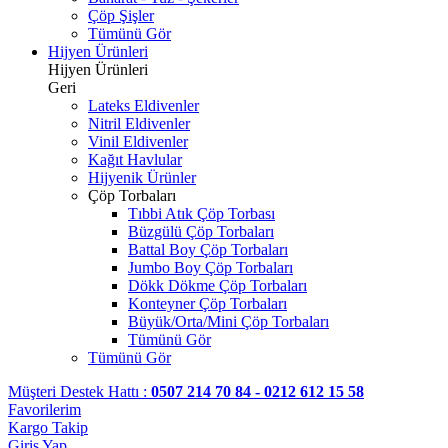
Çöp Şişler
Tümünü Gör
Hijyen Ürünleri
Hijyen Ürünleri
Geri
Lateks Eldivenler
Nitril Eldivenler
Vinil Eldivenler
Kağıt Havlular
Hijyenik Ürünler
Çöp Torbaları
Tıbbi Atık Çöp Torbası
Büzgülü Çöp Torbaları
Battal Boy Çöp Torbaları
Jumbo Boy Çöp Torbaları
Dökk Dökme Çöp Torbaları
Konteyner Çöp Torbaları
Büyük/Orta/Mini Çöp Torbaları
Tümünü Gör
Tümünü Gör
Müşteri Destek Hattı :
0507 214 70 84 - 0212 612 15 58
Favorilerim
Kargo Takip
Giriş Yap