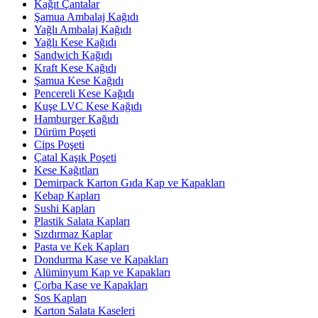
Kağıt Çantalar
Şamua Ambalaj Kağıdı
Yağlı Ambalaj Kağıdı
Yağlı Kese Kağıdı
Sandwich Kağıdı
Kraft Kese Kağıdı
Şamua Kese Kağıdı
Pencereli Kese Kağıdı
Kuşe LVC Kese Kağıdı
Hamburger Kağıdı
Dürüm Poşeti
Cips Poşeti
Çatal Kaşık Poşeti
Kese Kağıtları
Demirpack Karton Gıda Kap ve Kapakları
Kebap Kapları
Sushi Kapları
Plastik Salata Kapları
Sızdırmaz Kaplar
Pasta ve Kek Kapları
Dondurma Kase ve Kapakları
Alüminyum Kap ve Kapakları
Çorba Kase ve Kapakları
Sos Kapları
Karton Salata Kaseleri