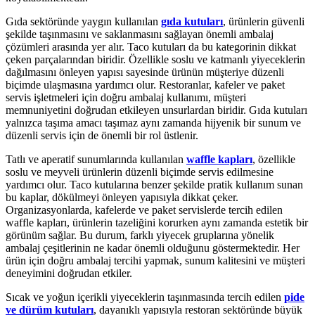
Gıda sektöründe yaygın kullanılan
gıda kutuları
, ürünlerin güvenli
şekilde taşınmasını ve saklanmasını sağlayan önemli ambalaj
çözümleri arasında yer alır. Taco kutuları da bu kategorinin dikkat
çeken parçalarından biridir. Özellikle soslu ve katmanlı yiyeceklerin
dağılmasını önleyen yapısı sayesinde ürünün müşteriye düzenli
biçimde ulaşmasına yardımcı olur. Restoranlar, kafeler ve paket
servis işletmeleri için doğru ambalaj kullanımı, müşteri
memnuniyetini doğrudan etkileyen unsurlardan biridir. Gıda kutuları
yalnızca taşıma amacı taşımaz aynı zamanda hijyenik bir sunum ve
düzenli servis için de önemli bir rol üstlenir.
Tatlı ve aperatif sunumlarında kullanılan
waffle kapları
, özellikle
soslu ve meyveli ürünlerin düzenli biçimde servis edilmesine
yardımcı olur. Taco kutularına benzer şekilde pratik kullanım sunan
bu kaplar, dökülmeyi önleyen yapısıyla dikkat çeker.
Organizasyonlarda, kafelerde ve paket servislerde tercih edilen
waffle kapları, ürünlerin tazeliğini korurken aynı zamanda estetik bir
görünüm sağlar. Bu durum, farklı yiyecek gruplarına yönelik
ambalaj çeşitlerinin ne kadar önemli olduğunu göstermektedir. Her
ürün için doğru ambalaj tercihi yapmak, sunum kalitesini ve müşteri
deneyimini doğrudan etkiler.
Sıcak ve yoğun içerikli yiyeceklerin taşınmasında tercih edilen
pide
ve dürüm kutuları
, dayanıklı yapısıyla restoran sektöründe büyük