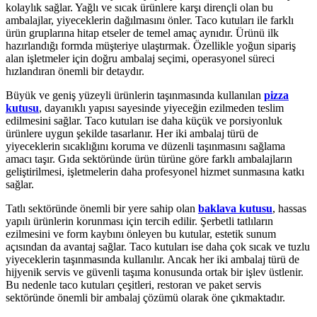
kolaylık sağlar. Yağlı ve sıcak ürünlere karşı dirençli olan bu
ambalajlar, yiyeceklerin dağılmasını önler. Taco kutuları ile farklı
ürün gruplarına hitap etseler de temel amaç aynıdır. Ürünü ilk
hazırlandığı formda müşteriye ulaştırmak. Özellikle yoğun sipariş
alan işletmeler için doğru ambalaj seçimi, operasyonel süreci
hızlandıran önemli bir detaydır.
Büyük ve geniş yüzeyli ürünlerin taşınmasında kullanılan
pizza
kutusu
, dayanıklı yapısı sayesinde yiyeceğin ezilmeden teslim
edilmesini sağlar. Taco kutuları ise daha küçük ve porsiyonluk
ürünlere uygun şekilde tasarlanır. Her iki ambalaj türü de
yiyeceklerin sıcaklığını koruma ve düzenli taşınmasını sağlama
amacı taşır. Gıda sektöründe ürün türüne göre farklı ambalajların
geliştirilmesi, işletmelerin daha profesyonel hizmet sunmasına katkı
sağlar.
Tatlı sektöründe önemli bir yere sahip olan
baklava kutusu
, hassas
yapılı ürünlerin korunması için tercih edilir. Şerbetli tatlıların
ezilmesini ve form kaybını önleyen bu kutular, estetik sunum
açısından da avantaj sağlar. Taco kutuları ise daha çok sıcak ve tuzlu
yiyeceklerin taşınmasında kullanılır. Ancak her iki ambalaj türü de
hijyenik servis ve güvenli taşıma konusunda ortak bir işlev üstlenir.
Bu nedenle taco kutuları çeşitleri, restoran ve paket servis
sektöründe önemli bir ambalaj çözümü olarak öne çıkmaktadır.