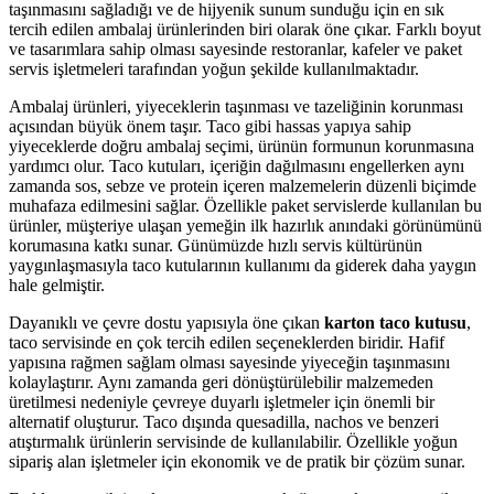
taşınmasını sağladığı ve de hijyenik sunum sunduğu için en sık
tercih edilen ambalaj ürünlerinden biri olarak öne çıkar. Farklı boyut
ve tasarımlara sahip olması sayesinde restoranlar, kafeler ve paket
servis işletmeleri tarafından yoğun şekilde kullanılmaktadır.
Ambalaj ürünleri, yiyeceklerin taşınması ve tazeliğinin korunması
açısından büyük önem taşır. Taco gibi hassas yapıya sahip
yiyeceklerde doğru ambalaj seçimi, ürünün formunun korunmasına
yardımcı olur. Taco kutuları, içeriğin dağılmasını engellerken aynı
zamanda sos, sebze ve protein içeren malzemelerin düzenli biçimde
muhafaza edilmesini sağlar. Özellikle paket servislerde kullanılan bu
ürünler, müşteriye ulaşan yemeğin ilk hazırlık anındaki görünümünü
korumasına katkı sunar. Günümüzde hızlı servis kültürünün
yaygınlaşmasıyla taco kutularının kullanımı da giderek daha yaygın
hale gelmiştir.
Dayanıklı ve çevre dostu yapısıyla öne çıkan
karton taco kutusu
,
taco servisinde en çok tercih edilen seçeneklerden biridir. Hafif
yapısına rağmen sağlam olması sayesinde yiyeceğin taşınmasını
kolaylaştırır. Aynı zamanda geri dönüştürülebilir malzemeden
üretilmesi nedeniyle çevreye duyarlı işletmeler için önemli bir
alternatif oluşturur. Taco dışında quesadilla, nachos ve benzeri
atıştırmalık ürünlerin servisinde de kullanılabilir. Özellikle yoğun
sipariş alan işletmeler için ekonomik ve de pratik bir çözüm sunar.