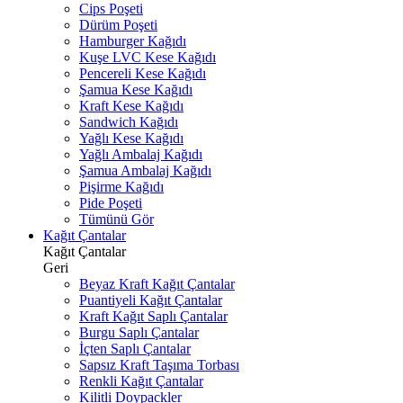
Cips Poşeti
Dürüm Poşeti
Hamburger Kağıdı
Kuşe LVC Kese Kağıdı
Pencereli Kese Kağıdı
Şamua Kese Kağıdı
Kraft Kese Kağıdı
Sandwich Kağıdı
Yağlı Kese Kağıdı
Yağlı Ambalaj Kağıdı
Şamua Ambalaj Kağıdı
Pişirme Kağıdı
Pide Poşeti
Tümünü Gör
Kağıt Çantalar
Kağıt Çantalar
Geri
Beyaz Kraft Kağıt Çantalar
Puantiyeli Kağıt Çantalar
Kraft Kağıt Saplı Çantalar
Burgu Saplı Çantalar
İçten Saplı Çantalar
Sapsız Kraft Taşıma Torbası
Renkli Kağıt Çantalar
Kilitli Doypackler