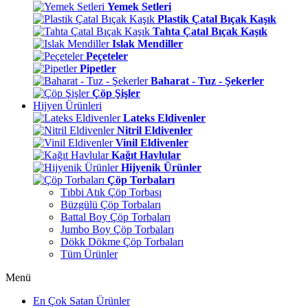
Yemek Setleri
Plastik Çatal Bıçak Kaşık
Tahta Çatal Bıçak Kaşık
Islak Mendiller
Peçeteler
Pipetler
Baharat - Tuz - Şekerler
Çöp Şişler
Hijyen Ürünleri
Lateks Eldivenler
Nitril Eldivenler
Vinil Eldivenler
Kağıt Havlular
Hijyenik Ürünler
Çöp Torbaları
Tıbbi Atık Çöp Torbası
Büzgülü Çöp Torbaları
Battal Boy Çöp Torbaları
Jumbo Boy Çöp Torbaları
Dökk Dökme Çöp Torbaları
Tüm Ürünler
Menü
En Çok Satan Ürünler