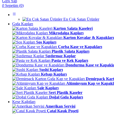
Giriş Yap
0
Sepetim (
0
)
En Çok Satan Ürünler
Gıda Kapları
Karton Salata Kaseleri
Mikrodalga Kapları
Karton Kovalar & Kapakları
Sos Kapları
Çorba Kase ve Kapakları
Plastik Salata Kapları
Sızdırmaz Kaplar
Pasta ve Kek Kapları
Dondurma Kase ve Kapakla
Sushi Kapları
Kebap Kapları
Demirpack Kart
Alüminyum Kap ve Kapakl
Şale Kapları
Sert Plastik Kaseler
Doğal Gıda Kapları
Kese Kağıtları
Amerikan Servisi
Çatal Kaşık Poşeti