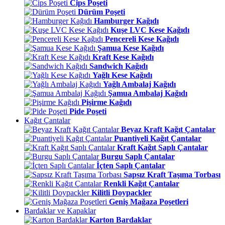
Cips Poşeti
Dürüm Poşeti
Hamburger Kağıdı
Kuşe LVC Kese Kağıdı
Pencereli Kese Kağıdı
Şamua Kese Kağıdı
Kraft Kese Kağıdı
Sandwich Kağıdı
Yağlı Kese Kağıdı
Yağlı Ambalaj Kağıdı
Şamua Ambalaj Kağıdı
Pişirme Kağıdı
Pide Poşeti
Kağıt Çantalar
Beyaz Kraft Kağıt Çantalar
Puantiyeli Kağıt Çantalar
Kraft Kağıt Saplı Çantalar
Burgu Saplı Çantalar
İçten Saplı Çantalar
Sapsız Kraft Taşıma Torbası
Renkli Kağıt Çantalar
Kilitli Doypackler
Geniş Mağaza Poşetleri
Bardaklar ve Kapaklar
Karton Bardaklar