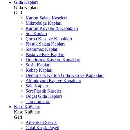
Gıda Kapları
Gıda Kapları
Geri
Karton Salata Kaseleri
Mikrodalga Kapları
Karton Kovalar & Kapakları
Sos Kapları
Çorba Kase ve Kapakları
Plastik Salata Kapları
Sızdırmaz Kaplar
Pasta ve Kek Kapları
Dondurma Kase ve Kapakları
Sushi Kapları
Kebap Kapları
Demirpack Karton Gıda Kap ve Kapakları
Alüminyum Kap ve Kapakları
Şale Kapları
Sert Plastik Kaseler
Doğal Gıda Kapları
Tümünü Gör
Kese Kağıtları
Kese Kağıtları
Geri
Amerikan Servisi
Çatal Kaşık Poşeti