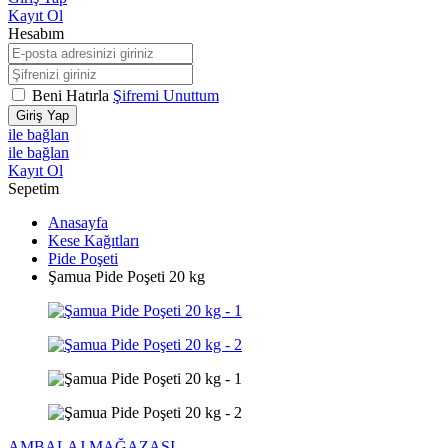
Kayıt Ol
Hesabım
Beni Hatırla
Şifremi Unuttum
Giriş Yap
ile bağlan
ile bağlan
Kayıt Ol
Sepetim
Anasayfa
Kese Kağıtları
Pide Poşeti
Şamua Pide Poşeti 20 kg
AMBALAJ MAĞAZASI