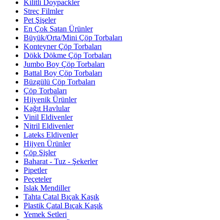
Kilitli Doypackler
Streç Filmler
Pet Şişeler
En Çok Satan Ürünler
Büyük/Orta/Mini Çöp Torbaları
Konteyner Çöp Torbaları
Dökk Dökme Çöp Torbaları
Jumbo Boy Çöp Torbaları
Battal Boy Çöp Torbaları
Büzgülü Çöp Torbaları
Çöp Torbaları
Hijyenik Ürünler
Kağıt Havlular
Vinil Eldivenler
Nitril Eldivenler
Lateks Eldivenler
Hijyen Ürünler
Çöp Şişler
Baharat - Tuz - Şekerler
Pipetler
Peçeteler
Islak Mendiller
Tahta Çatal Bıçak Kaşık
Plastik Çatal Bıçak Kaşık
Yemek Setleri