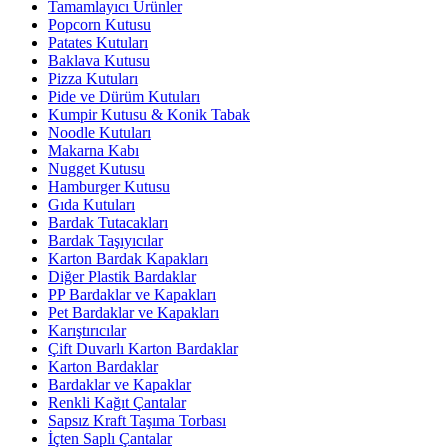
Tamamlayıcı Ürünler
Popcorn Kutusu
Patates Kutuları
Baklava Kutusu
Pizza Kutuları
Pide ve Dürüm Kutuları
Kumpir Kutusu & Konik Tabak
Noodle Kutuları
Makarna Kabı
Nugget Kutusu
Hamburger Kutusu
Gıda Kutuları
Bardak Tutacakları
Bardak Taşıyıcılar
Karton Bardak Kapakları
Diğer Plastik Bardaklar
PP Bardaklar ve Kapakları
Pet Bardaklar ve Kapakları
Karıştırıcılar
Çift Duvarlı Karton Bardaklar
Karton Bardaklar
Bardaklar ve Kapaklar
Renkli Kağıt Çantalar
Sapsız Kraft Taşıma Torbası
İçten Saplı Çantalar