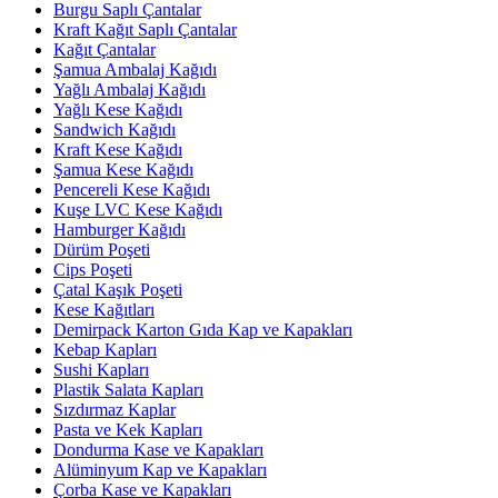
Burgu Saplı Çantalar
Kraft Kağıt Saplı Çantalar
Kağıt Çantalar
Şamua Ambalaj Kağıdı
Yağlı Ambalaj Kağıdı
Yağlı Kese Kağıdı
Sandwich Kağıdı
Kraft Kese Kağıdı
Şamua Kese Kağıdı
Pencereli Kese Kağıdı
Kuşe LVC Kese Kağıdı
Hamburger Kağıdı
Dürüm Poşeti
Cips Poşeti
Çatal Kaşık Poşeti
Kese Kağıtları
Demirpack Karton Gıda Kap ve Kapakları
Kebap Kapları
Sushi Kapları
Plastik Salata Kapları
Sızdırmaz Kaplar
Pasta ve Kek Kapları
Dondurma Kase ve Kapakları
Alüminyum Kap ve Kapakları
Çorba Kase ve Kapakları