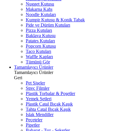
Nugget Kutusu
Makarna Kabı
Noodle Kutuları
Kumpir Kutusu & Konik Tabak
Pide ve Dürüm Kutuları
Pizza Kutuları
Baklava Kutusu
Patates Kutuları
Popcorn Kutusu
Taco Kutuları
Waffle Kapları
Tümünü Gör
Tamamlayıcı Ürünler
Tamamlayıcı Ürünler
Geri
Pet Şişeler
Streç Filmler
Plastik Torbalar & Poşetler
Yemek Setleri
Plastik Çatal Bıçak Kaşık
Tahta Çatal Bıçak Kaşık
Islak Mendiller
Peçeteler
Pipetler
Baharat - Tuz - Şekerler