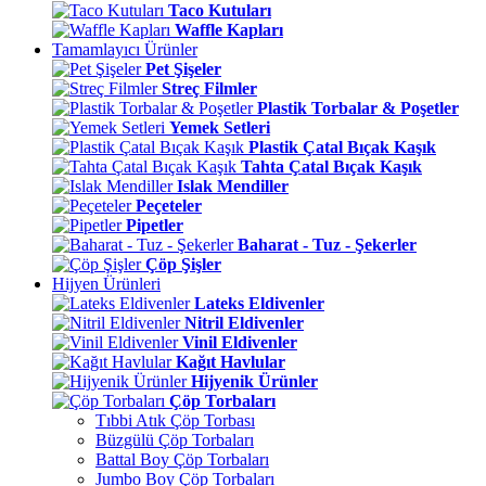
Taco Kutuları
Waffle Kapları
Tamamlayıcı Ürünler
Pet Şişeler
Streç Filmler
Plastik Torbalar & Poşetler
Yemek Setleri
Plastik Çatal Bıçak Kaşık
Tahta Çatal Bıçak Kaşık
Islak Mendiller
Peçeteler
Pipetler
Baharat - Tuz - Şekerler
Çöp Şişler
Hijyen Ürünleri
Lateks Eldivenler
Nitril Eldivenler
Vinil Eldivenler
Kağıt Havlular
Hijyenik Ürünler
Çöp Torbaları
Tıbbi Atık Çöp Torbası
Büzgülü Çöp Torbaları
Battal Boy Çöp Torbaları
Jumbo Boy Çöp Torbaları