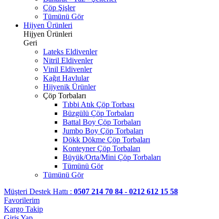
Çöp Şişler
Tümünü Gör
Hijyen Ürünleri
Hijyen Ürünleri
Geri
Lateks Eldivenler
Nitril Eldivenler
Vinil Eldivenler
Kağıt Havlular
Hijyenik Ürünler
Çöp Torbaları
Tıbbi Atık Çöp Torbası
Büzgülü Çöp Torbaları
Battal Boy Çöp Torbaları
Jumbo Boy Çöp Torbaları
Dökk Dökme Çöp Torbaları
Konteyner Çöp Torbaları
Büyük/Orta/Mini Çöp Torbaları
Tümünü Gör
Tümünü Gör
Müşteri Destek Hattı :
0507 214 70 84 - 0212 612 15 58
Favorilerim
Kargo Takip
Giriş Yap