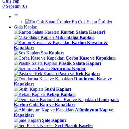
Giriş Yap
0
Sepetim (
0
)
En Çok Satan Ürünler
Gıda Kapları
Karton Salata Kaseleri
Mikrodalga Kapları
Karton Kovalar &
Kapakları
Sos Kapları
Çorba Kase ve Kapakları
Plastik Salata Kapları
Sızdırmaz Kaplar
Pasta ve Kek Kapları
Dondurma Kase ve
Kapakları
Sushi Kapları
Kebap Kapları
Demirpack
Karton Gıda Kap ve Kapakları
Alüminyum Kap ve
Kapakları
Şale Kapları
Sert Plastik Kaseler