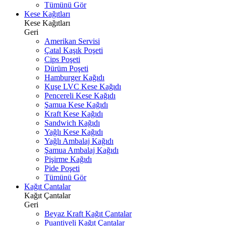
Tümünü Gör
Kese Kağıtları
Kese Kağıtları
Geri
Amerikan Servisi
Çatal Kaşık Poşeti
Cips Poşeti
Dürüm Poşeti
Hamburger Kağıdı
Kuşe LVC Kese Kağıdı
Pencereli Kese Kağıdı
Şamua Kese Kağıdı
Kraft Kese Kağıdı
Sandwich Kağıdı
Yağlı Kese Kağıdı
Yağlı Ambalaj Kağıdı
Şamua Ambalaj Kağıdı
Pişirme Kağıdı
Pide Poşeti
Tümünü Gör
Kağıt Çantalar
Kağıt Çantalar
Geri
Beyaz Kraft Kağıt Çantalar
Puantiyeli Kağıt Çantalar