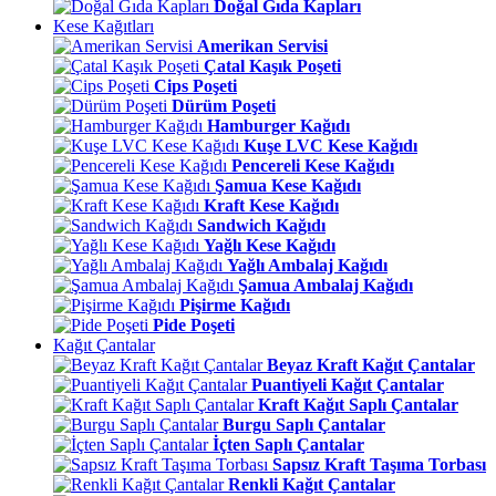
Doğal Gıda Kapları
Kese Kağıtları
Amerikan Servisi
Çatal Kaşık Poşeti
Cips Poşeti
Dürüm Poşeti
Hamburger Kağıdı
Kuşe LVC Kese Kağıdı
Pencereli Kese Kağıdı
Şamua Kese Kağıdı
Kraft Kese Kağıdı
Sandwich Kağıdı
Yağlı Kese Kağıdı
Yağlı Ambalaj Kağıdı
Şamua Ambalaj Kağıdı
Pişirme Kağıdı
Pide Poşeti
Kağıt Çantalar
Beyaz Kraft Kağıt Çantalar
Puantiyeli Kağıt Çantalar
Kraft Kağıt Saplı Çantalar
Burgu Saplı Çantalar
İçten Saplı Çantalar
Sapsız Kraft Taşıma Torbası
Renkli Kağıt Çantalar