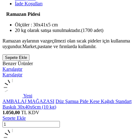
İade Koşulları
Ramazan Pidesi
Ölçüler : 30x41x5 cm
20 kg olarak satışa sunulmaktadır.(1700 adet)
Ramazan aylarının vazgeçilmezi olan sıcak pideler için kullanıma
uygundur.Market,pastane ve fırınlarda kullanılır.
Sepete Ekle
Benzer Ürünler
Karşılaştır
Karşılaştır
Yeni
AMBALAJ MAĞAZASI
Düz Şamua Pide Kese Kağıdı Standart
Baskılı 30x40x6cm (10 kg)
1.050,00
TL
KDV
Sepete Ekle