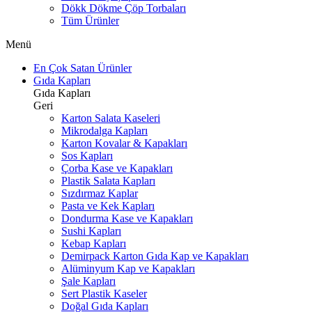
Dökk Dökme Çöp Torbaları
Tüm Ürünler
Menü
En Çok Satan Ürünler
Gıda Kapları
Gıda Kapları
Geri
Karton Salata Kaseleri
Mikrodalga Kapları
Karton Kovalar & Kapakları
Sos Kapları
Çorba Kase ve Kapakları
Plastik Salata Kapları
Sızdırmaz Kaplar
Pasta ve Kek Kapları
Dondurma Kase ve Kapakları
Sushi Kapları
Kebap Kapları
Demirpack Karton Gıda Kap ve Kapakları
Alüminyum Kap ve Kapakları
Şale Kapları
Sert Plastik Kaseler
Doğal Gıda Kapları